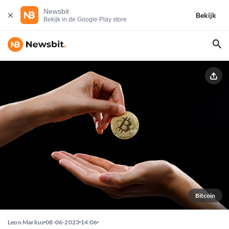
Newsbit
Bekijk
Bekijk in de Google Play store
Bitcoin
Leon Markus
08-06-2023
14:06