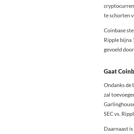
cryptocurren
te schorten 
Coinbase ste
Ripple bijna 
gevoeld door
Gaat Coinb
Ondanks de b
zal toevoegen
Garlinghouse
SEC vs. Rippl
Daarnaast is