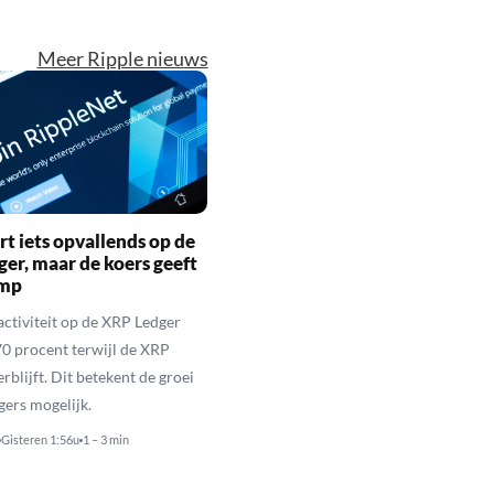
Meer Ripple nieuws
rt iets opvallends op de
er, maar de koers geeft
imp
activiteit op de XRP Ledger
 70 procent terwijl de XRP
rblijft. Dit betekent de groei
gers mogelijk.
Gisteren 1:56u
1 – 3 min