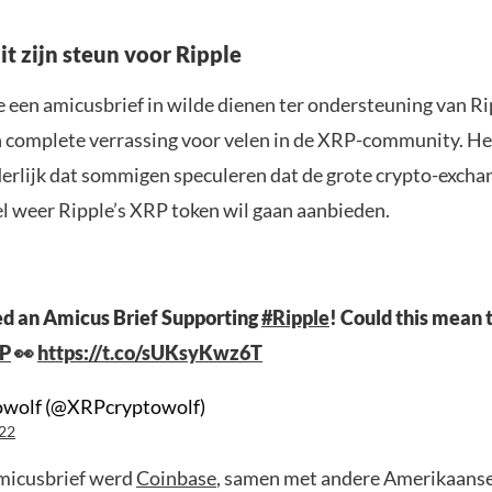
t zijn steun voor Ripple
een ​​amicusbrief in wilde dienen ter ondersteuning van R
 complete verrassing voor velen in de XRP-community. He
erlijk dat sommigen speculeren dat de grote crypto-excha
l weer Ripple’s XRP token wil gaan aanbieden.
ed an Amicus Brief Supporting
#Ripple
! Could this mean 
P
👀
https://t.co/sUKsyKwz6T
wolf (@XRPcryptowolf)
22
micusbrief werd
Coinbase
, samen met andere Amerikaans