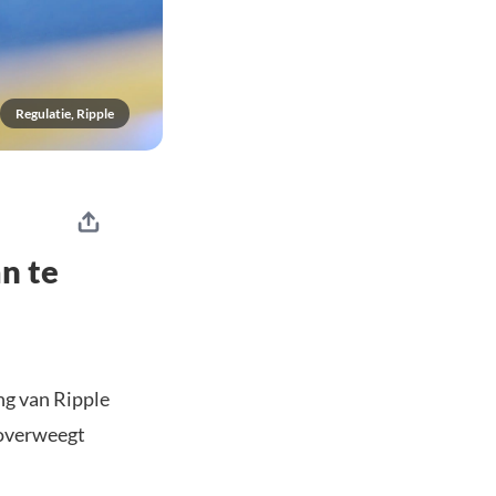
Regulatie, Ripple
n te
ng van Ripple
 overweegt