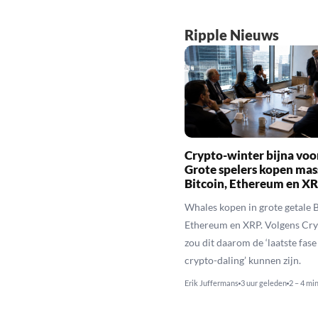
Ripple Nieuws
Crypto-winter bijna voo
Grote spelers kopen mas
Bitcoin, Ethereum en X
Whales kopen in grote getale B
Ethereum en XRP. Volgens Cr
zou dit daarom de ‘laatste fase
crypto-daling’ kunnen zijn.
Erik Juffermans
3 uur geleden
2 – 4 mi