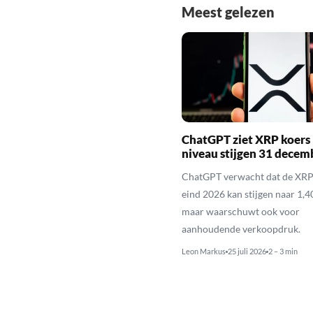
Meest gelezen
ChatGPT ziet XRP koers 
niveau stijgen 31 decem
ChatGPT verwacht dat de XRP
eind 2026 kan stijgen naar 1,40
maar waarschuwt ook voor
aanhoudende verkoopdruk.
Leon Markus
25 juli 2026
2 – 3 min