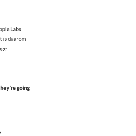
ipple Labs
t is daarom
nge
they’re going
e