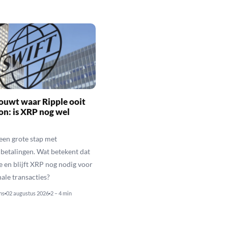
ouwt waar Ripple ooit
n: is XRP nog wel
een grote stap met
betalingen. Wat betekent dat
e en blijft XRP nog nodig voor
nale transacties?
ns
02 augustus 2026
2 – 4 min