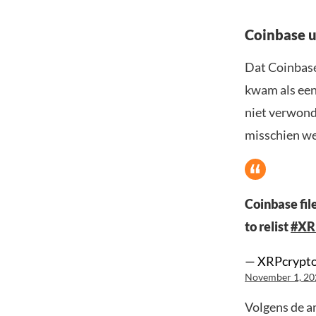
Coinbase ui
Dat Coinbase 
kwam als een
niet verwond
misschien we
Coinbase fil
to relist
#XR
— XRPcrypto
November 1, 20
Volgens de a