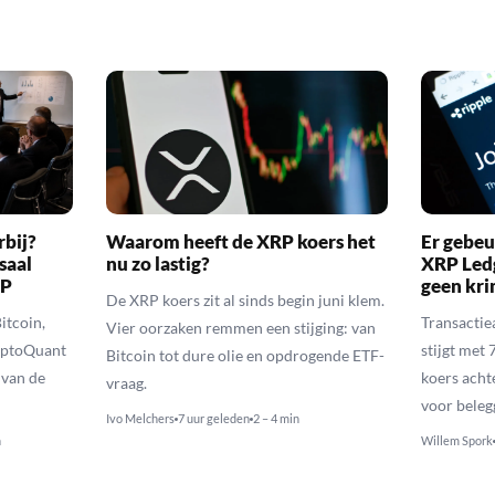
rbij?
Waarom heeft de XRP koers het
Er gebeu
saal
nu zo lastig?
XRP Ledg
RP
geen kr
De XRP koers zit al sinds begin juni klem.
itcoin,
Transactie
Vier oorzaken remmen een stijging: van
yptoQuant
stijgt met
Bitcoin tot dure olie en opdrogende ETF-
 van de
koers achte
vraag.
voor beleg
Ivo Melchers
7 uur geleden
2 – 4 min
n
Willem Spork