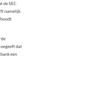
at de SEC
jft namelijk
erhoudt
rde
toegeeft dat
tbank een