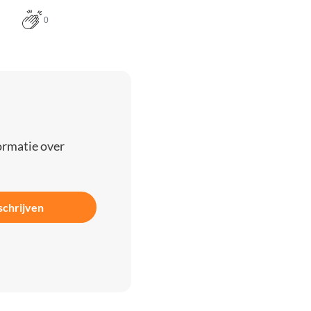
0
ormatie over
schrijven