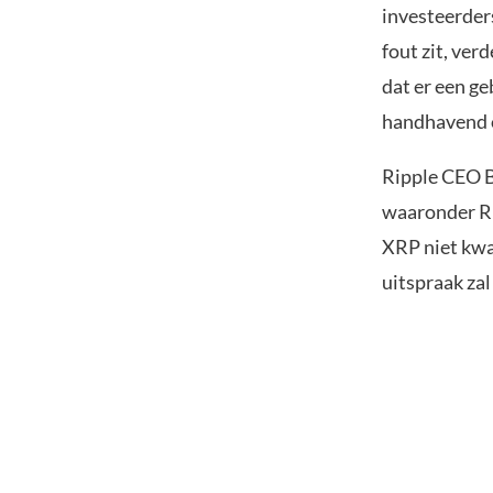
investeerders
fout zit, ver
dat er een ge
handhavend o
Ripple CEO B
waaronder Rip
XRP niet kwal
uitspraak zal