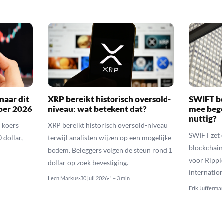
naar dit
XRP bereikt historisch oversold-
SWIFT b
ber 2026
niveau: wat betekent dat?
mee bego
nuttig?
 koers
XRP bereikt historisch oversold-niveau
SWIFT zet 
 dollar,
terwijl analisten wijzen op een mogelijke
blockchain
bodem. Beleggers volgen de steun rond 1
voor Rippl
dollar op zoek bevestiging.
internatio
Leon Markus
30 juli 2026
1 – 3 min
Erik Jufferma