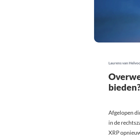
Laurens van Helvo
Overwe
bieden
Afgelopen di
in de rechts
XRP opnieuw 