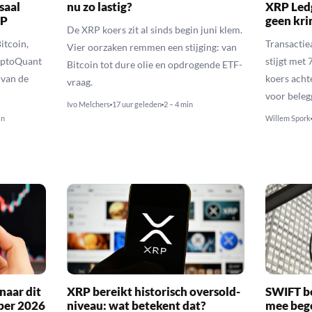
saal
nu zo lastig?
XRP Ledg
RP
geen kr
De XRP koers zit al sinds begin juni klem.
itcoin,
Transactie
Vier oorzaken remmen een stijging: van
yptoQuant
stijgt met
Bitcoin tot dure olie en opdrogende ETF-
 van de
koers achte
vraag.
voor beleg
Ivo Melchers
17 uur geleden
2 – 4 min
in
Willem Spork
naar dit
XRP bereikt historisch oversold-
SWIFT b
ber 2026
niveau: wat betekent dat?
mee bego