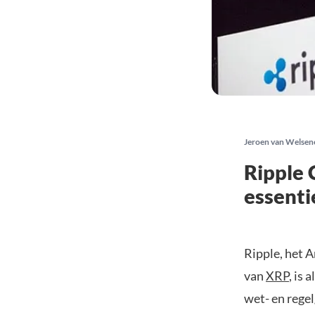
Jeroen van Welsen
Ripple 
essenti
Ripple, het 
van
XRP
, is 
wet- en rege