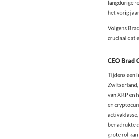
langdurige r
het vorig jaa
Volgens Brad
cruciaal dat
CEO Brad G
Tijdens een 
Zwitserland,
van XRP en h
en cryptocurr
activaklasse
benadrukte d
grote rol kan 