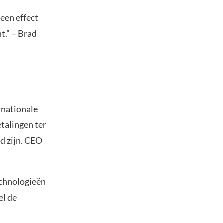
geen effect
t.” – Brad
rnationale
talingen ter
d zijn. CEO
echnologieën
el de