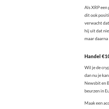
Als XRP een 
dit ook posi
verwacht dat 
hij uit dat 
maar daarna 
Handel €10
Wil je de cr
dan nu je kan
Newsbit en B
beurzen in Eu
Maak een acc