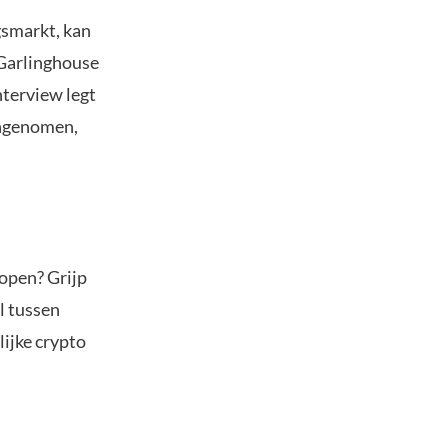
gsmarkt, kan
 Garlinghouse
nterview legt
angenomen,
kopen? Grijp
l tussen
ijke crypto