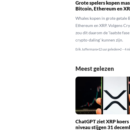
Grote spelers kopen mas
Bitcoin, Ethereum en X
Whales kopen in grote getale B
Ethereum en XRP. Volgens Cr
zou dit daarom de ‘laatste fase
crypto-daling’ kunnen zijn.
Erik Juffermans
12 uur geleden
2 – 4 m
Meest gelezen
ChatGPT ziet XRP koers 
niveau stijgen 31 decem