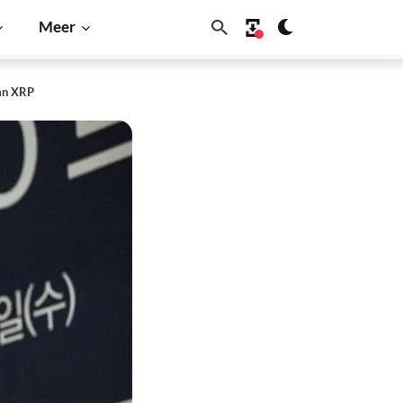
Meer
van XRP