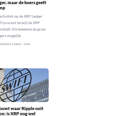
er, maar de koers geeft
imp
activiteit op de XRP Ledger
 70 procent terwijl de XRP
rblijft. Dit betekent de groei
gers mogelijk.
Gisteren 1:56u
1 – 3 min
ouwt waar Ripple ooit
n: is XRP nog wel