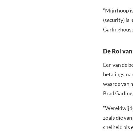
“Mijn hoop is
(security) is
Garlinghouse
De Rol van
Een van de b
betalingsmar
waarde van mi
Brad Garlingh
“Wereldwijde
zoals die va
snelheid als 