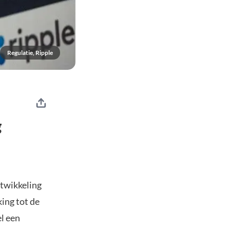
Regulatie, Ripple
g
ntwikkeling
king tot de
l een