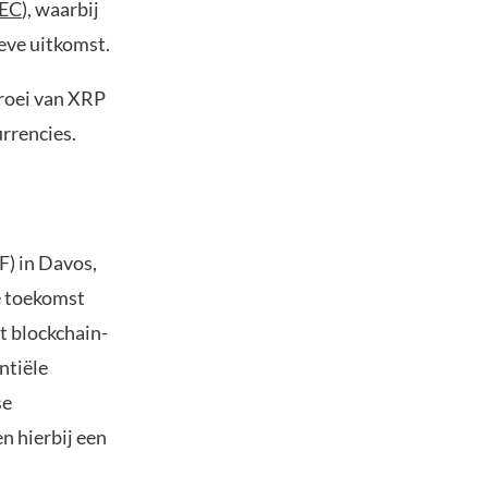
EC
), waarbij
ieve uitkomst.
groei van XRP
rrencies.
) in Davos,
de toekomst
t blockchain-
ntiële
se
n hierbij een