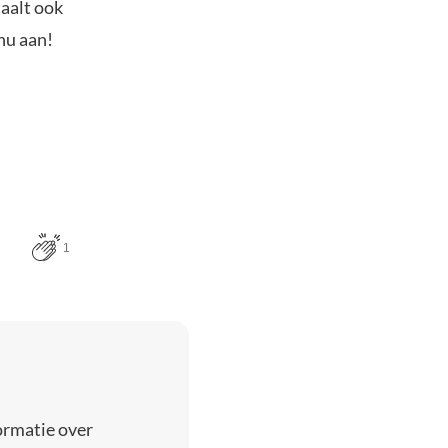
taalt ook
nu aan!
1
ormatie over