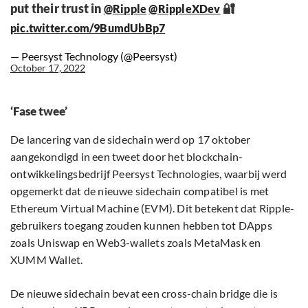
put their trust in
🔐
@Ripple
@RippleXDev
pic.twitter.com/9BumdUbBp7
— Peersyst Technology (@Peersyst)
October 17, 2022
‘Fase twee’
De lancering van de sidechain werd op 17 oktober
aangekondigd in een tweet door het blockchain-
ontwikkelingsbedrijf Peersyst Technologies, waarbij werd
opgemerkt dat de nieuwe sidechain compatibel is met
Ethereum Virtual Machine (EVM). Dit betekent dat Ripple-
gebruikers toegang zouden kunnen hebben tot DApps
zoals Uniswap en Web3-wallets zoals MetaMask en
XUMM Wallet.
De nieuwe sidechain bevat een cross-chain bridge die is