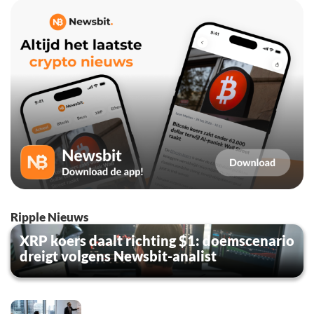
Ripple Nieuws
XRP koers daalt richting $1: doemscenario
dreigt volgens Newsbit-analist