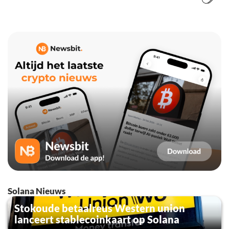
Solana Nieuws
Stokoude betaalreus Western union
lanceert stablecoinkaart op Solana