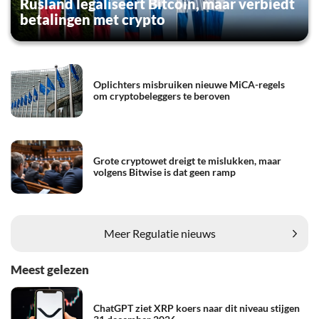
Rusland legaliseert Bitcoin, maar verbiedt
betalingen met crypto
Oplichters misbruiken nieuwe MiCA-regels
om cryptobeleggers te beroven
Grote cryptowet dreigt te mislukken, maar
volgens Bitwise is dat geen ramp
Meer Regulatie nieuws
Meest gelezen
ChatGPT ziet XRP koers naar dit niveau stijgen