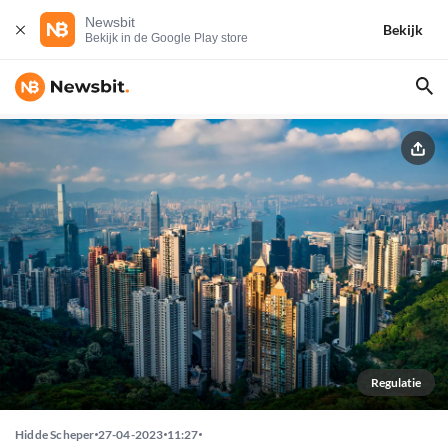
Newsbit
Bekijk
Bekijk in de Google Play store
Regulatie
Hidde Scheper
27-04-2023
11:27