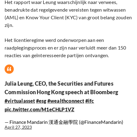
Het rapport waar Leung waarschijnlijk naar verwees,
benadrukte dat regelgevende vereisten tegen witwassen
(AML) en Know Your Client (KYC) van groot belang zouden
zijn.
Het licentieregime werd onderworpen aan een
raadplegingsproces en er zijn naar verluidt meer dan 150
reacties van geïnteresseerde partijen ontvangen.
Julia Leung, CEO, the Securities and Futures
Commission Hong Kong speech at Bloomberg
#virtualasset
#esg
#wealthconnect
#ifc
pic.twitter.com/M1eCHLP1VZ
— Finance Mandarin 漢通金融學院 (@FinanceMandarin)
April 27, 2023