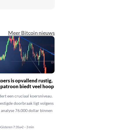
Meer Bitcoin nieuws
oers is opvallend rustig,
 patroon biedt veel hoop
dert een cruciaal koersniveau.
vestigde doorbraak ligt volgens
 analyse 76.000 dollar binnen
Gisteren 7:35u
2 – 3 min