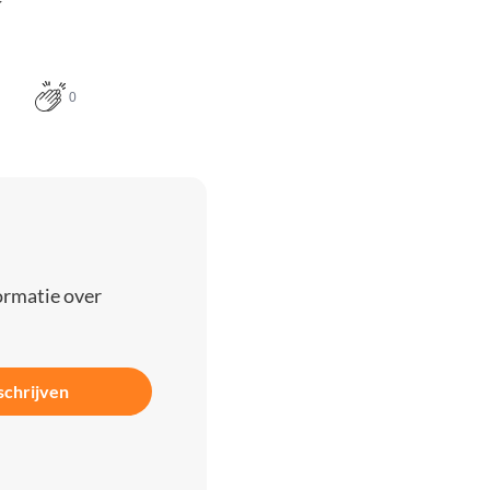
0
ormatie over
schrijven