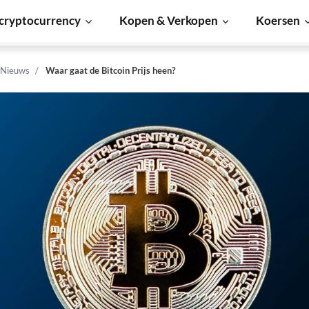
cryptocurrency
Kopen & Verkopen
Koersen
 Nieuws
Waar gaat de Bitcoin Prijs heen?