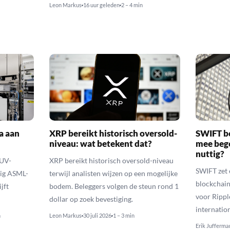
Leon Markus
16 uur geleden
2 – 4 min
a aan
XRP bereikt historisch oversold-
SWIFT b
niveau: wat betekent dat?
mee bego
nuttig?
EUV-
XRP bereikt historisch oversold-niveau
SWIFT zet 
lig ASML-
terwijl analisten wijzen op een mogelijke
blockchain
jft
bodem. Beleggers volgen de steun rond 1
voor Rippl
dollar op zoek bevestiging.
internatio
n
Leon Markus
30 juli 2026
1 – 3 min
Erik Jufferma