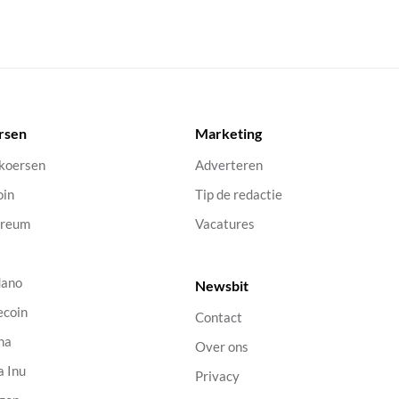
rsen
Marketing
 koersen
Adverteren
oin
Tip de redactie
ereum
Vacatures
dano
Newsbit
ecoin
Contact
na
Over ons
a Inu
Privacy