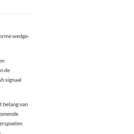
enorme wedge-
en
en de
sh signaal
et belang van
 komende
verspoelen
e