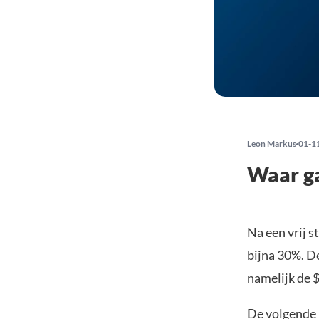
Leon Markus
01-1
Waar ga
Na een vrij s
bijna 30%. D
namelijk de 
De volgende 