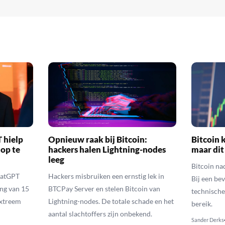
 hielp
Opnieuw raak bij Bitcoin:
Bitcoin k
 op te
hackers halen Lightning-nodes
maar dit
leeg
Bitcoin na
hatGPT
Hackers misbruiken een ernstig lek in
Bij een be
ing van 15
BTCPay Server en stelen Bitcoin van
technische
extreem
Lightning-nodes. De totale schade en het
bereik.
aantal slachtoffers zijn onbekend.
Sander Derks