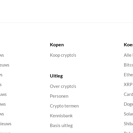
Kopen
Koe
uws
Koop crypto’s
Alle
ieuws
Bitc
ws
Eth
Uitleg
s
XRP
Over crypto’s
euws
Car
Personen
uws
Dog
Crypto termen
uws
Sola
Kennisbank
nieuws
Shib
Basis uitleg