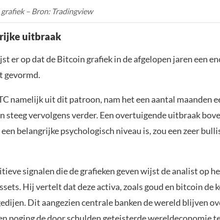
 grafiek – Bron: Tradingview
rijke uitbraak
jst er op dat de Bitcoin grafiek in de afgelopen jaren een 
t gevormd.
BTC namelijk uit dit patroon, nam het een aantal maanden e
 steeg vervolgens verder. Een overtuigende uitbraak bov
t een belangrijke psychologisch niveau is, zou een zeer bulli
tieve signalen die de grafieken geven wijst de analist op h
sets. Hij vertelt dat deze activa, zoals goud en bitcoin de
gedijen. Dit aangezien centrale banken de wereld blijven o
een poging de door schulden geteisterde wereldeconomie t