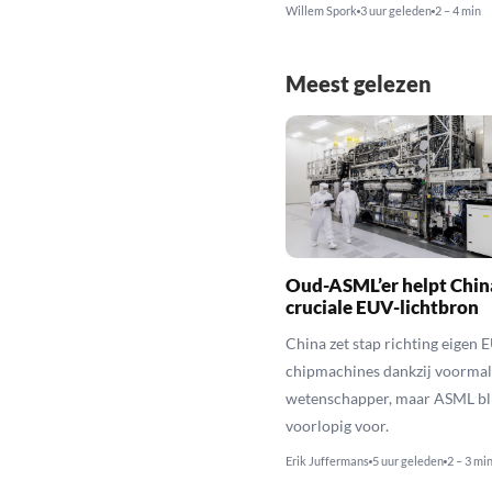
Willem Spork
3 uur geleden
2 – 4 min
Meest gelezen
Oud-ASML’er helpt Chin
cruciale EUV-lichtbron
China zet stap richting eigen 
chipmachines dankzij voorma
wetenschapper, maar ASML bli
voorlopig voor.
Erik Juffermans
5 uur geleden
2 – 3 mi