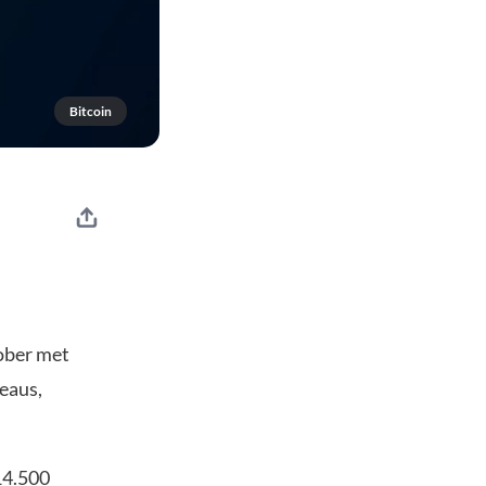
Bitcoin
tober met
eaus,
14.500