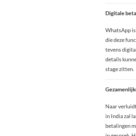
Digitale bet
WhatsApp is 
die deze func
tevens digit
details kunne
stage zitten.
Gezamenlijke
Naar verluid
in India zal 
betalingen mo
in gesprek. H