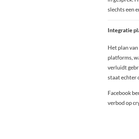
slechts een e
Integratie p
Het plan van 
platforms, w
verluidt geb
staat echter 
Facebook bena
verbod op cry