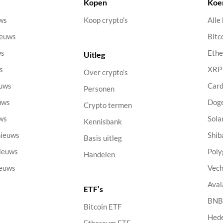
Kopen
Koe
uws
Koop crypto’s
Alle
ieuws
Bitc
ws
Eth
Uitleg
s
XRP
Over crypto’s
euws
Car
Personen
uws
Dog
Crypto termen
uws
Sola
Kennisbank
nieuws
Shib
Basis uitleg
nieuws
Poly
Handelen
ieuws
Vech
Aval
ETF’s
s
BN
Bitcoin ETF
Hed