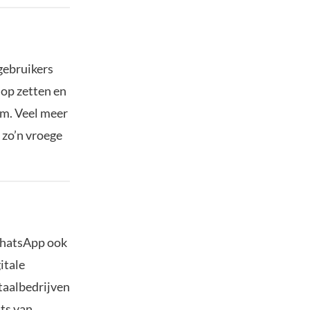
gebruikers
 op zetten en
em. Veel meer
 zo’n vroege
WhatsApp ook
itale
etaalbedrijven
ats van