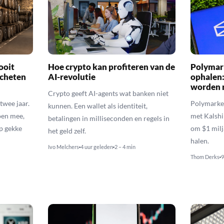
ooit
Hoe crypto kan profiteren van de
Polymark
scheten
AI-revolutie
ophalen:
worden 
Crypto geeft AI-agents wat banken niet
twee jaar.
Polymarket
kunnen. Een wallet als identiteit,
oen mee,
met Kalshi
betalingen in milliseconden en regels in
p gekke
om $1 milj
het geld zelf.
halen.
Ivo Melchers
4 uur geleden
2 – 4 min
Thom Derks
9