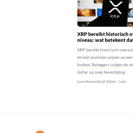
XRP bereikt historisch o
niveau: wat betekent da
XRP bereikt historisch overso
terwijl analisten wijzen op ee
bodem. Beleggers volgen de st
dollar op zoek bevestiging.
Leon Markus
30 juli 2026
1 – 3 min