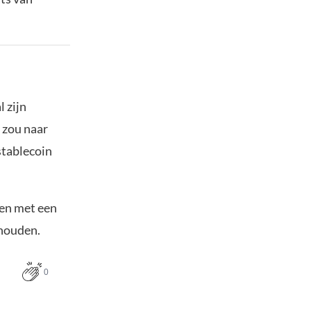
l zijn
 zou naar
stablecoin
den met een
 houden.
0