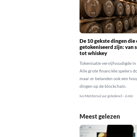
De 10 gekste dingen die 
getokeniseerd zijn: van 
tot whiskey
Tokenisatie vervijfvoudigde in 
Alle grote financiële spelers d
maar er belanden ook een hoo
dingen op de blockchain.
Ivo Melchers
2 uur geleden
3 – 6 min
Meest gelezen