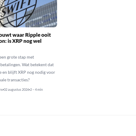
ouwt waar Ripple ooit
n: is XRP nog wel
een grote stap met
betalingen. Wat betekent dat
e en blijft XRP nog nodig voor
nale transacties?
ns
02 augustus 2026
2 – 4 min