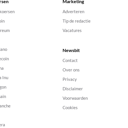
rsen
Marketing
 koersen
Adverteren
oin
Tip de redactie
ereum
Vacatures
dano
Newsbit
ecoin
Contact
na
Over ons
a Inu
Privacy
gon
Disclaimer
ain
Voorwaarden
anche
Cookies
B
era