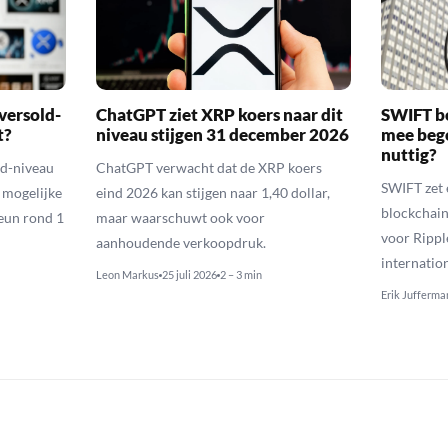
versold-
ChatGPT ziet XRP koers naar dit
SWIFT b
t?
niveau stijgen 31 december 2026
mee bego
nuttig?
ld-niveau
ChatGPT verwacht dat de XRP koers
SWIFT zet 
n mogelijke
eind 2026 kan stijgen naar 1,40 dollar,
blockchain
eun rond 1
maar waarschuwt ook voor
voor Rippl
aanhoudende verkoopdruk.
internatio
Leon Markus
25 juli 2026
2 – 3 min
Erik Jufferma