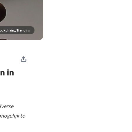
ockchain,, Trending
n in
iverse
mogelijk te