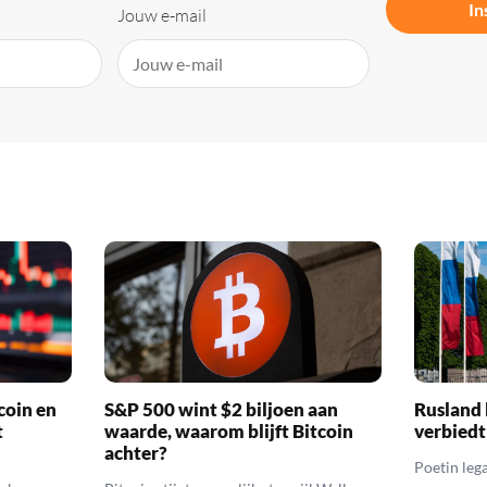
In
Jouw e-mail
coin en
S&P 500 wint $2 biljoen aan
Rusland 
t
waarde, waarom blijft Bitcoin
verbiedt
achter?
Poetin leg