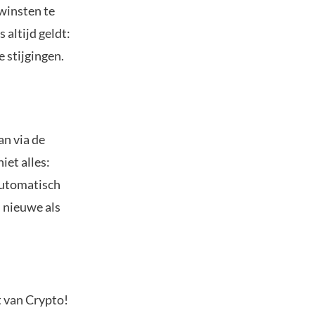
 winsten te
 altijd geldt:
e stijgingen.
an via de
iet alles:
automatisch
l nieuwe als
t van Crypto!