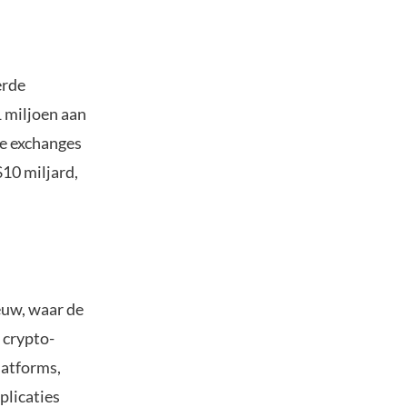
erde
 miljoen aan
e exchanges
$10 miljard,
euw, waar de
 crypto-
latforms,
plicaties