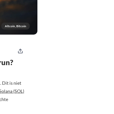
Altcoin, Bitcoin
run?
 Dit is niet
Solana (SOL)
echte