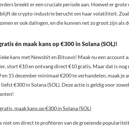
rders breekt er een cruciale periode aan. Hoewel er grote
blijft de crypto-industrie berucht om haar volatiliteit. Zoals
komen er ook dalingen, en die kunnen net zo groot zijn als d
gratis én maak kans op €300 in Solana (SOL)!
nieke kans met Newsbit en Bitvavo! Maak nu een account a
r, stort €10 en ontvang direct €10 gratis. Maar dat is nog n
9 en 15 december minimaal €200 te verhandelen, maak je 
liefst €300 in Solana (SOL). Deze actie is geldig voor zowe
anten!
gratis, maak kans op €300 in Solana (SOL)
 niet om direct te profiteren van de groeiende popularitei