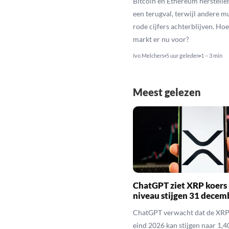
Bitcoin en Ethereum herstelle
een terugval, terwijl andere 
rode cijfers achterblijven. Hoe
markt er nu voor?
Ivo Melchers
5 uur geleden
1 – 3 min
Meest gelezen
ChatGPT ziet XRP koers 
niveau stijgen 31 decem
ChatGPT verwacht dat de XRP
eind 2026 kan stijgen naar 1,40