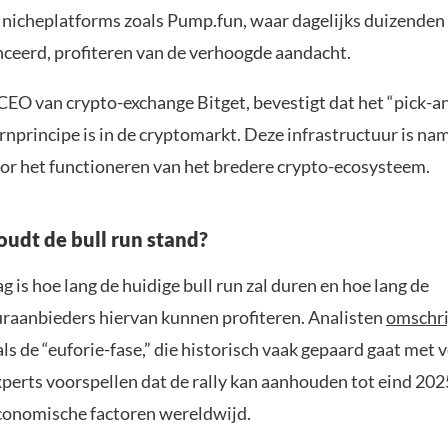
 nicheplatforms zoals Pump.fun, waar dagelijks duizende
ceerd, profiteren van de verhoogde aandacht.
CEO van crypto-exchange Bitget, bevestigt dat het “pick-a
nprincipe is in de cryptomarkt. Deze infrastructuur is nam
oor het functioneren van het bredere crypto-ecosysteem.
oudt de bull run stand?
g is hoe lang de huidige bull run zal duren en hoe lang de
uraanbieders hiervan kunnen profiteren. Analisten
omschri
als de “euforie-fase,” die historisch vaak gepaard gaat met 
xperts voorspellen dat de rally kan aanhouden tot eind 2025
onomische factoren wereldwijd.