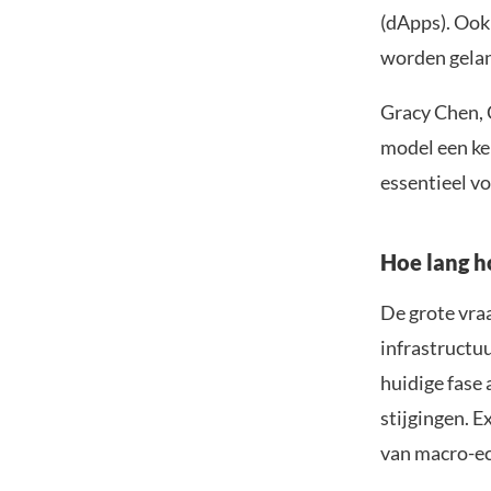
(dApps). Ook
worden gelan
Gracy Chen, 
model een ker
essentieel v
Hoe lang h
De grote vraa
infrastructu
huidige fase 
stijgingen. E
van macro-ec