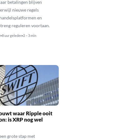
aar betalingen blijven
erwijl nieuwe regels
 handelsplatformen en
streng reguleren voortaan.
r
8 uur geleden
2 – 3 min
ouwt waar Ripple ooit
n: is XRP nog wel
een grote stap met