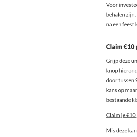
Voor investee
behalen zijn, 
na een feest 
Claim €10 
Grijp deze u
knop hieronde
door tussen 
kans op maar 
bestaande kl
Claim je €10 
Mis deze kans