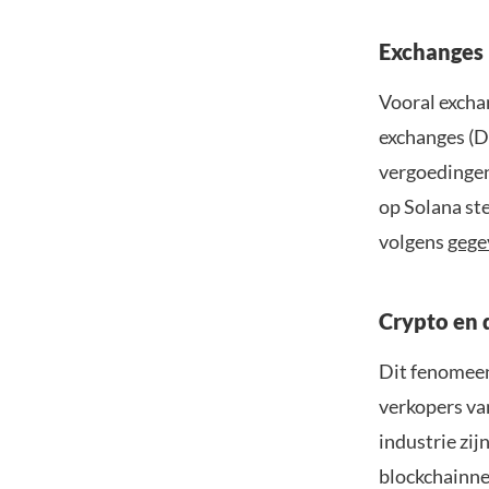
Exchanges 
Vooral excha
exchanges (D
vergoedingen
op Solana ste
volgens
gege
Crypto en 
Dit fenomeen
verkopers va
industrie zi
blockchainne