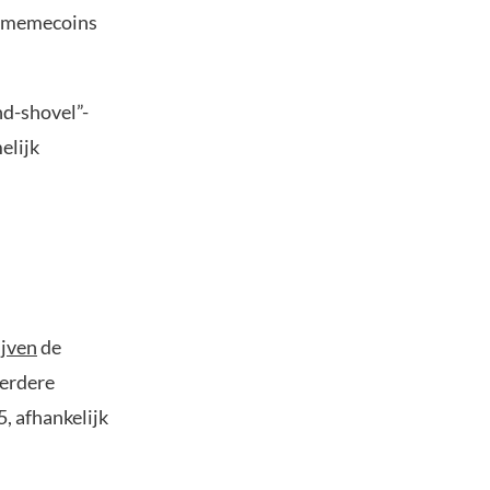
n memecoins
nd-shovel”-
elijk
jven
de
verdere
, afhankelijk