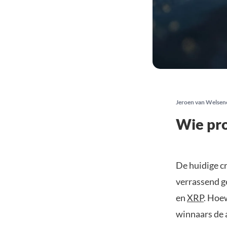
Jeroen van Welsen
Wie pro
De huidige cr
verrassend g
en
XRP
. Hoew
winnaars de a