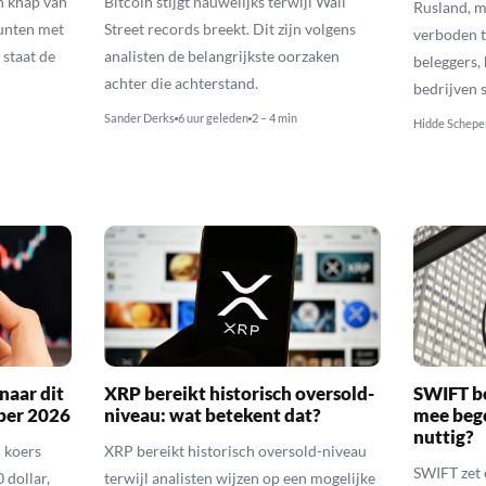
n knap van
Bitcoin stijgt nauwelijks terwijl Wall
Rusland, m
munten met
Street records breekt. Dit zijn volgens
verboden t
 staat de
analisten de belangrijkste oorzaken
beleggers,
achter die achterstand.
bedrijven 
Sander Derks
6 uur geleden
2 – 4 min
Hidde Schepe
naar dit
XRP bereikt historisch oversold-
SWIFT b
ber 2026
niveau: wat betekent dat?
mee bego
nuttig?
 koers
XRP bereikt historisch oversold-niveau
SWIFT zet 
 dollar,
terwijl analisten wijzen op een mogelijke