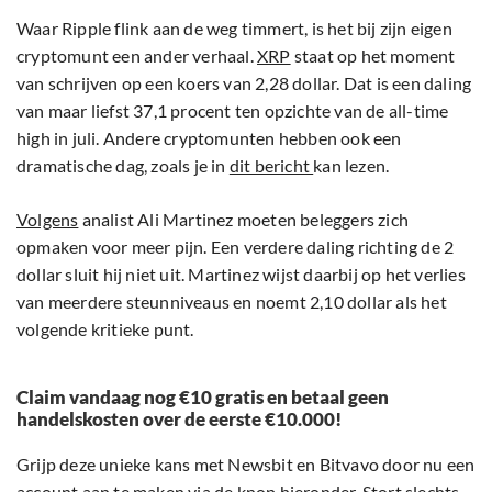
Waar Ripple flink aan de weg timmert, is het bij zijn eigen
cryptomunt een ander verhaal.
XRP
staat op het moment
van schrijven op een koers van 2,28 dollar. Dat is een daling
van maar liefst 37,1 procent ten opzichte van de all-time
high in juli. Andere cryptomunten hebben ook een
dramatische dag, zoals je in
dit bericht
kan lezen.
Volgens
analist Ali Martinez moeten beleggers zich
opmaken voor meer pijn. Een verdere daling richting de 2
dollar sluit hij niet uit. Martinez wijst daarbij op het verlies
van meerdere steunniveaus en noemt 2,10 dollar als het
volgende kritieke punt.
Claim vandaag nog €10 gratis en betaal geen
handelskosten over de eerste €10.000!
Grijp deze unieke kans met Newsbit en Bitvavo door nu een
account aan te maken via de knop hieronder. Stort slechts