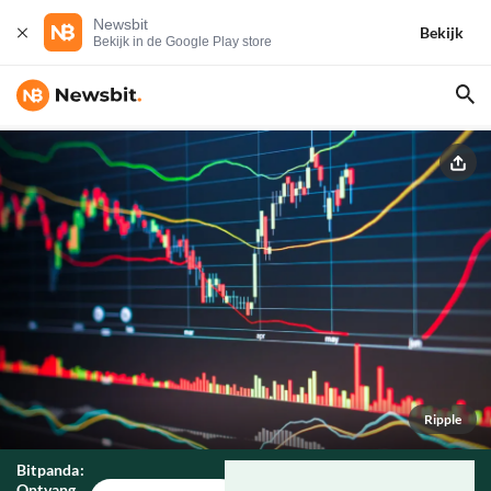
Newsbit
Bekijk
Bekijk in de Google Play store
Ripple
Bitpanda:
Ontvang