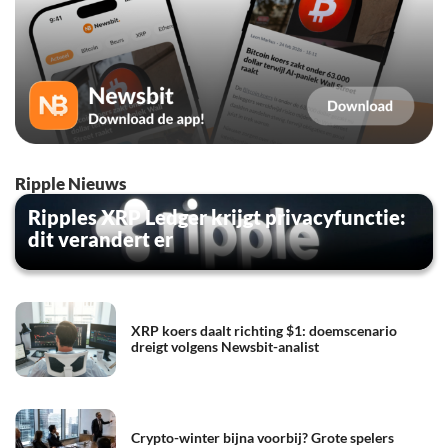
Ripple Nieuws
Ripples XRP Ledger krijgt privacyfunctie:
dit verandert er
XRP koers daalt richting $1: doemscenario
dreigt volgens Newsbit-analist
Crypto-winter bijna voorbij? Grote spelers