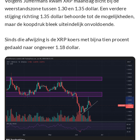
Volgens Juffermans kwam XRP maandag dicht bij de
weerstandszone tussen 1.30 en 1.35 dollar. Een verdere
stijging richting 1.35 dollar behoorde tot de mogelijkheden,
maar de koopdruk bleek uiteindelijk onvoldoende.
Sinds die afwijzing is de XRP koers met bijna tien procent
gedaald naar ongeveer 1.18 dollar.