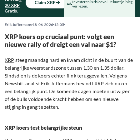
Investeren is risicovol. Je kunt je inleg
Claim XRP
Ad
20 XRP
verliezen.
Gratis.
Erik Juffermans
18-06-2026
12:05
XRP koers op cruciaal punt: volgt een
nieuwe rally of dreigt een val naar $1?
XRP
steeg maandag hard en kwam dicht in de buurt van de
belangrijke weerstandszone tussen 1.30 en 1.35 dollar.
Sindsdien is de koers echter flink teruggevallen. Volgens
Newsbit-analist Erik Juffermans bevindt XRP zich nu op
een belangrijk punt. De komende dagen moeten uitwijzen
of de bulls voldoende kracht hebben om een nieuwe
stijging in gang te zetten.
XRP koers test belangrijke steun