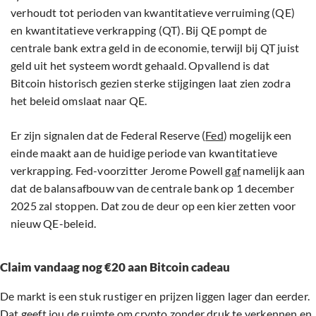
verhoudt tot perioden van kwantitatieve verruiming (QE)
en kwantitatieve verkrapping (QT). Bij QE pompt de
centrale bank extra geld in de economie, terwijl bij QT juist
geld uit het systeem wordt gehaald. Opvallend is dat
Bitcoin historisch gezien sterke stijgingen laat zien zodra
het beleid omslaat naar QE.
Er zijn signalen dat de Federal Reserve (
Fed
) mogelijk een
einde maakt aan de huidige periode van kwantitatieve
verkrapping. Fed-voorzitter Jerome Powell
gaf
namelijk aan
dat de balansafbouw van de centrale bank op 1 december
2025 zal stoppen. Dat zou de deur op een kier zetten voor
nieuw QE-beleid.
Claim vandaag nog €20 aan Bitcoin cadeau
De markt is een stuk rustiger en prijzen liggen lager dan eerder.
Dat geeft jou de ruimte om crypto zonder druk te verkennen en