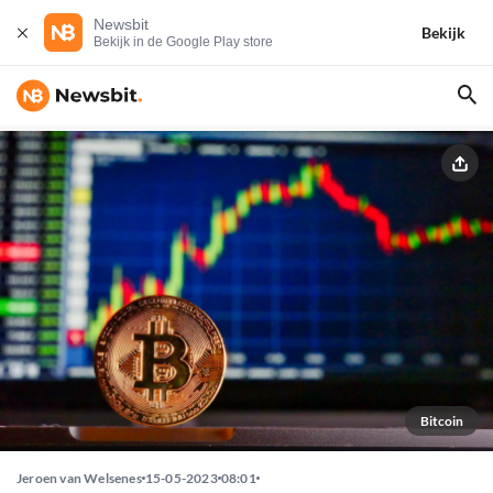
Newsbit
Bekijk
Bekijk in de Google Play store
Bitcoin
Jeroen van Welsenes
15-05-2023
08:01