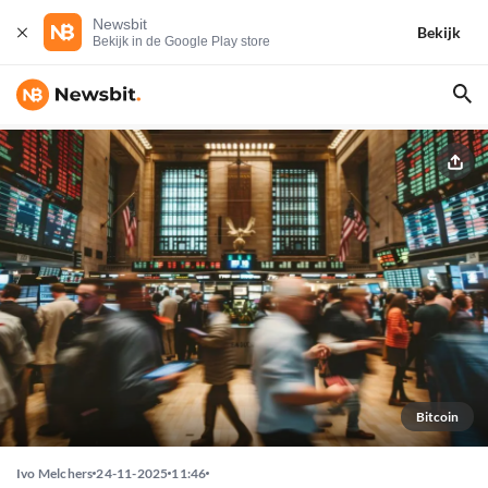
Newsbit
Bekijk
Bekijk in de Google Play store
Bitcoin
Ivo Melchers
24-11-2025
11:46