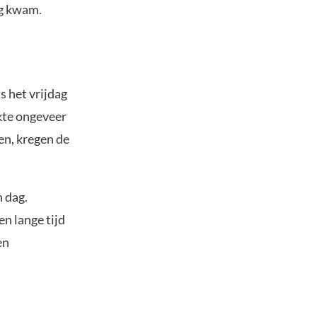
ng kwam.
s het vrijdag
akte ongeveer
en, kregen de
 dag.
n lange tijd
en