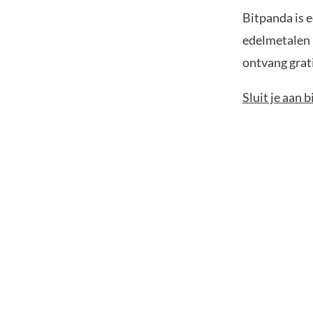
Bitpanda is e
edelmetalen k
ontvang grat
Sluit je aan 