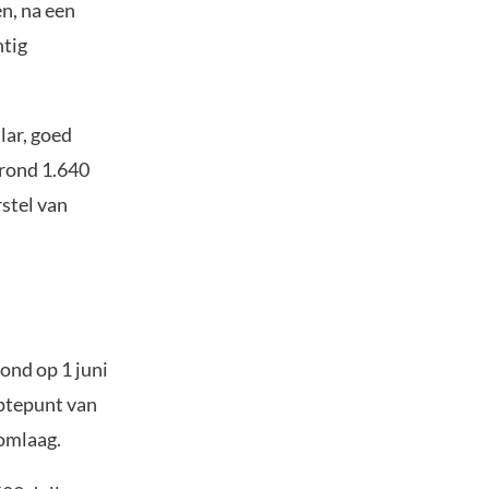
n, na een
htig
lar, goed
 rond 1.640
rstel van
tond op 1 juni
eptepunt van
 omlaag.