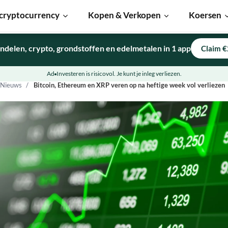
cryptocurrency
Kopen & Verkopen
Koersen
ndelen, crypto, grondstoffen en edelmetalen in 1 app
Claim €
Ad
Investeren is risicovol. Je kunt je inleg verliezen.
 Nieuws
Bitcoin, Ethereum en XRP veren op na heftige week vol verliezen