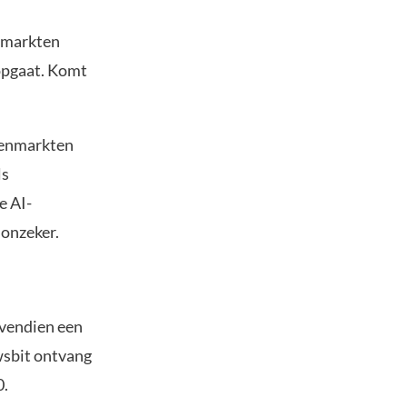
enmarkten
opgaat. Komt
elenmarkten
ls
e AI-
 onzeker.
ovendien een
wsbit ontvang
0.