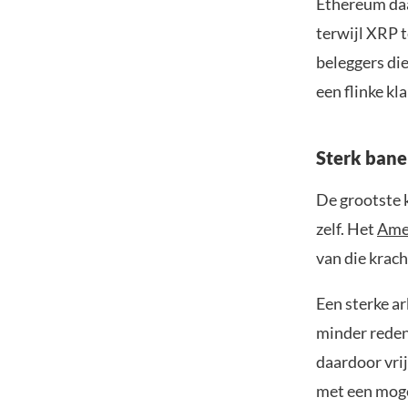
Ethereum daa
terwijl XRP t
beleggers di
een flinke kla
Sterk bane
De grootste k
zelf. Het
Ame
van die krach
Een sterke a
minder reden
daardoor vrij
met een moge