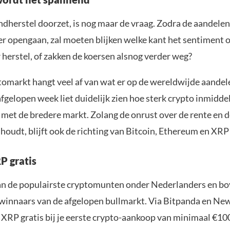
ndherstel doorzet, is nog maar de vraag. Zodra de aandel
 opengaan, zal moeten blijken welke kant het sentiment 
 herstel, of zakken de koersen alsnog verder weg?
tomarkt hangt veel af van wat er op de wereldwijde aand
fgelopen week liet duidelijk zien hoe sterk crypto inmidde
et de bredere markt. Zolang de onrust over de rente en d
houdt, blijft ook de richting van Bitcoin, Ethereum en XRP
P gratis
an de populairste cryptomunten onder Nederlanders en b
 winnaars van de afgelopen bullmarkt. Via Bitpanda en Ne
15 XRP gratis bij je eerste crypto-aankoop van minimaal €10