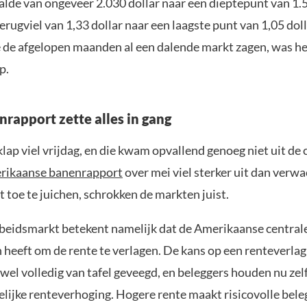
lde van ongeveer 2.030 dollar naar een dieptepunt van 1.5
erugviel van 1,33 dollar naar een laagste punt van 1,05 doll
e de afgelopen maanden al een dalende markt zagen, was h
p.
nrapport zette alles in gang
lap viel vrijdag, en die kwam opvallend genoeg niet uit de
rikaanse banenrapport
over mei viel sterker uit dan verwac
t toe te juichen, schrokken de markten juist.
rbeidsmarkt betekent namelijk dat de Amerikaanse central
 heeft om de rente te verlagen. De kans op een renteverla
wel volledig van tafel geveegd, en beleggers houden nu zel
lijke renteverhoging. Hogere rente maakt risicovolle bele