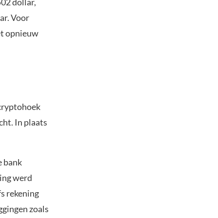
02 dollar,
ar. Voor
et opnieuw
 cryptohoek
ht. In plaats
e bank
ging werd
fs rekening
ggingen zoals