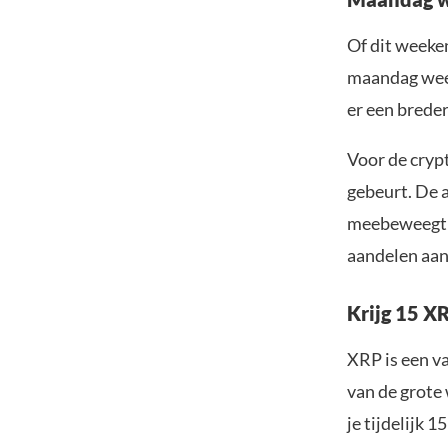
Of dit weeke
maandag weer
er een breder
Voor de cryp
gebeurt. De a
meebeweegt m
aandelen aan
Krijg 15 XR
XRP is een v
van de grote
je tijdelijk 