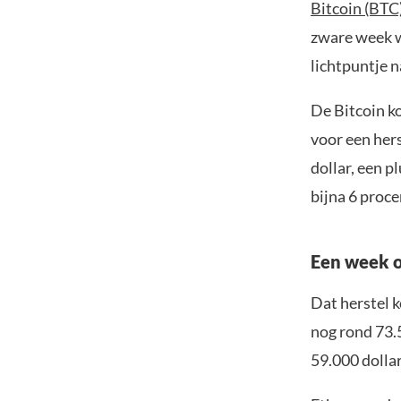
Bitcoin (BTC
zware week w
lichtpuntje n
De Bitcoin k
voor een her
dollar, een p
bijna 6 proce
Een week o
Dat herstel k
nog rond 73.
59.000 dolla