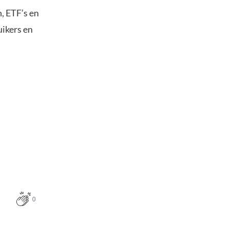
, ETF’s en
uikers en
0