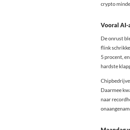
crypto minde
Vooral AI-
De onrust bl
flink schrikk
5 procent, en
hardste klap
Chipbedrijve
Daarmee kwam
naar recordh
onaangename 
Maandag w