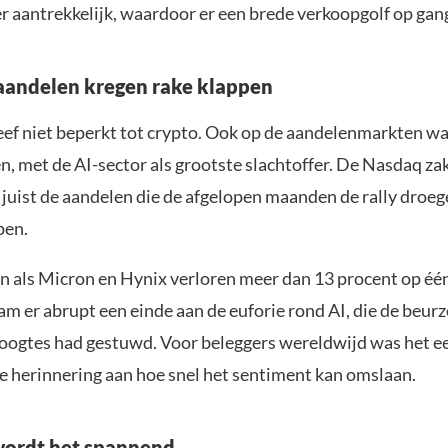
r aantrekkelijk, waardoor er een brede verkoopgolf op ga
aandelen kregen rake klappen
eef niet beperkt tot crypto. Ook op de aandelenmarkten wa
en, met de AI-sector als grootste slachtoffer. De Nasdaq z
 juist de aandelen die de afgelopen maanden de rally droeg
pen.
n als Micron en Hynix verloren meer dan 13 procent op één
 er abrupt een einde aan de euforie rond AI, die de beurze
oogtes had gestuwd. Voor beleggers wereldwijd was het e
herinnering aan hoe snel het sentiment kan omslaan.
ordt het spannend