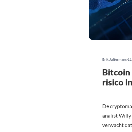
Erik Juffermans
11
Bitcoin
risico 
De cryptomar
analist Willy
verwacht dat