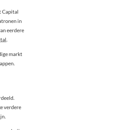
t Capital
patronen in
van eerdere
tal
.
dige markt
tappen.
rdeeld.
ke verdere
jn.