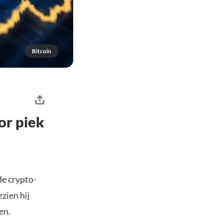
Bitcoin
or piek
de crypto-
zien hij
en.