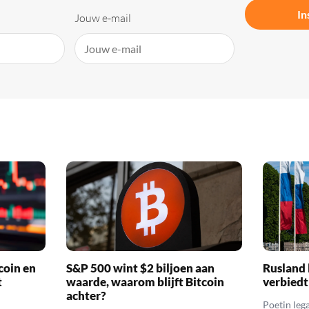
In
Jouw e-mail
coin en
S&P 500 wint $2 biljoen aan
Rusland 
t
waarde, waarom blijft Bitcoin
verbiedt
achter?
Poetin leg