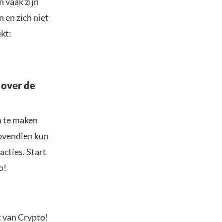
 vaak zijn
 en zich niet
kt:
 over de
n te maken
Bovendien kun
acties. Start
o!
t van Crypto!