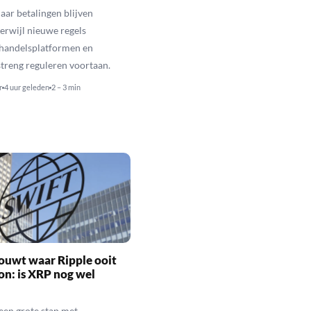
aar betalingen blijven
erwijl nieuwe regels
 handelsplatformen en
streng reguleren voortaan.
r
4 uur geleden
2 – 3 min
ouwt waar Ripple ooit
n: is XRP nog wel
een grote stap met