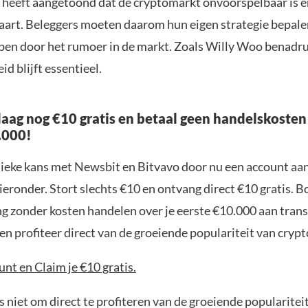
 heeft aangetoond dat de cryptomarkt onvoorspelbaar is en
vaart. Beleggers moeten daarom hun eigen strategie bepalen
pen door het rumoer in de markt. Zoals Willy Woo benadru
id blijft essentieel.
aag nog €10 gratis en betaal geen handelskosten
.000!
nieke kans met Newsbit en Bitvavo door nu een account aa
ieronder. Stort slechts €10 en ontvang direct €10 gratis. 
ng zonder kosten handelen over je eerste €10.000 aan trans
n profiteer direct van de groeiende populariteit van crypt
nt en Claim je €10 gratis.
 niet om direct te profiteren van de groeiende popularitei