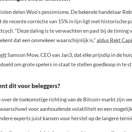
alisten delen Woo’s pessimisme. De bekende handelaar Rek
t de recente correctie van 15% in lijn ligt met historische 
cycli. “Deze daling is te verwachten en past bij de timing 
tekent dat een ommekeer waarschijnlijk is,”
aldus Rekt Capi
telt
Samson Mow, CEO van Jan3, dat elke prijsdip in de hui
edoeld om grote spelers in staat te stellen goedkoop in te s
nt dit voor beleggers?
over de toekomstige richting van de Bitcoin-markt zijn ve
waarschuwt voor aanhoudende volatiliteit en een mogelij
andere experts juist kansen voor herstel op de langere termi