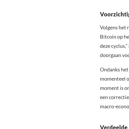
Voorzichti
Volgens het 
Bitcoin op he
deze cyclus,”
doorgaan voor
Ondanks het 
momenteel op
moment is om
een correcti
macro-econo
Verdeelde 