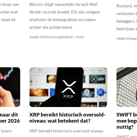
n knap van
Bitcoin stijgt nauwelijks terwijl Wall
Rusland, m
munten met
Street records breekt. Dit zijn volgens
verboden t
 staat de
analisten de belangrijkste oorzaken
beleggers,
achter die achterstand.
bedrijven 
Sander Derks
3 uur geleden
2 – 4 min
Hidde Schepe
naar dit
XRP bereikt historisch oversold-
SWIFT b
ber 2026
niveau: wat betekent dat?
mee bego
nuttig?
 koers
XRP bereikt historisch oversold-niveau
SWIFT zet 