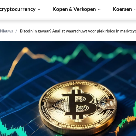
cryptocurrency
Kopen & Verkopen
Koersen
 Nieuws
Bitcoin in gevaar? Analist waarschuwt voor piek risico in marktcy