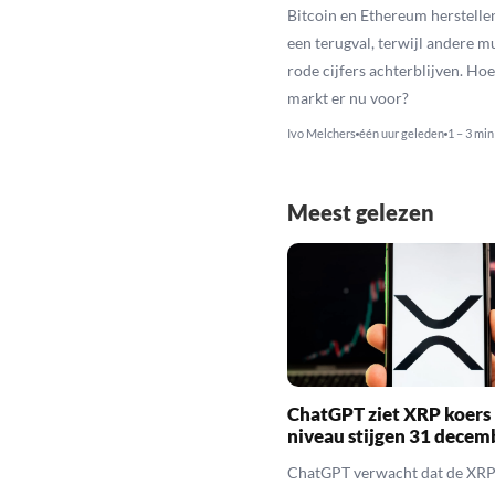
Bitcoin en Ethereum herstelle
een terugval, terwijl andere 
rode cijfers achterblijven. Hoe
markt er nu voor?
Ivo Melchers
één uur geleden
1 – 3 min
Meest gelezen
ChatGPT ziet XRP koers 
niveau stijgen 31 decem
ChatGPT verwacht dat de XRP