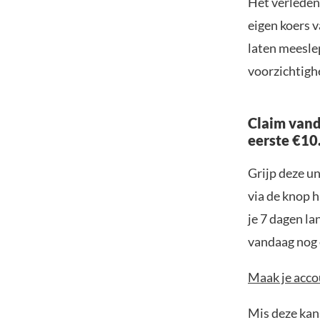
Het verleden
eigen koers 
laten meesle
voorzichtighe
Claim vand
eerste €10
Grijp deze u
via de knop h
je 7 dagen la
vandaag nog e
Maak je accou
Mis deze kans