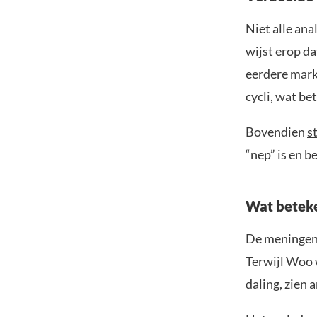
Niet alle an
wijst erop da
eerdere markt
cycli, wat be
Bovendien
s
“nep” is en b
Wat beteke
De meningen 
Terwijl Woo 
daling, zien 