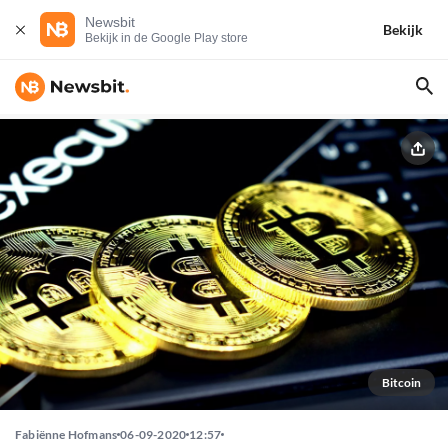
Newsbit
Bekijk
Bekijk in de Google Play store
Bitcoin
Fabiënne Hofmans
06-09-2020
12:57