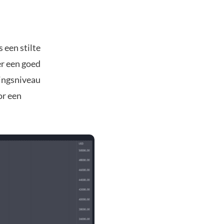
 een stilte
er een goed
ningsniveau
or een