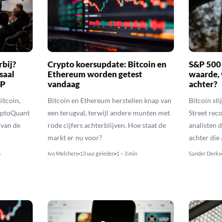
rbij?
Crypto koersupdate: Bitcoin en
S&P 500 
saal
Ethereum worden getest
waarde, 
RP
vandaag
achter?
itcoin,
Bitcoin en Ethereum herstellen knap van
Bitcoin sti
yptoQuant
een terugval, terwijl andere munten met
Street reco
 van de
rode cijfers achterblijven. Hoe staat de
analisten 
markt er nu voor?
achter die
n
Ivo Melchers
13 uur geleden
1 – 3 min
Sander Derks