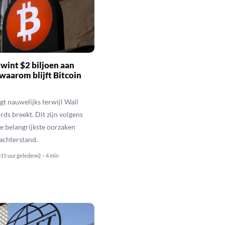
wint $2 biljoen aan
waarom blijft Bitcoin
jgt nauwelijks terwijl Wall
rds breekt. Dit zijn volgens
de belangrijkste oorzaken
 achterstand.
15 uur geleden
2 – 4 min