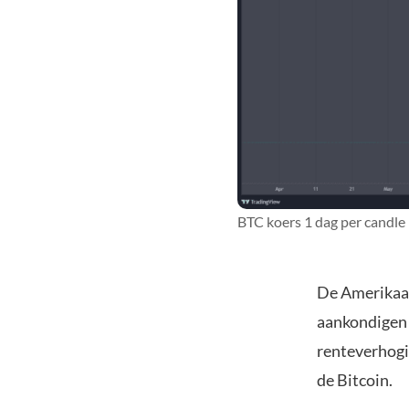
BTC koers 1 dag per candle
De Amerikaan
aankondigen 
renteverhogin
de Bitcoin.