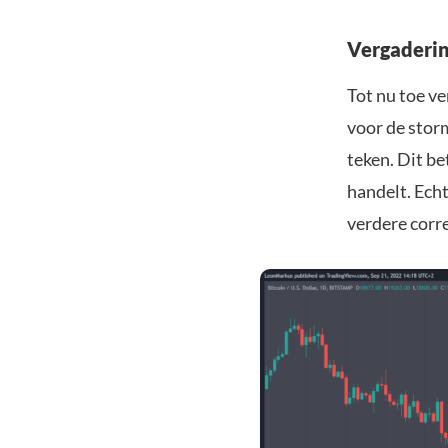
Vergaderin
Tot nu toe v
voor de storm
teken. Dit b
handelt. Echt
verdere corr