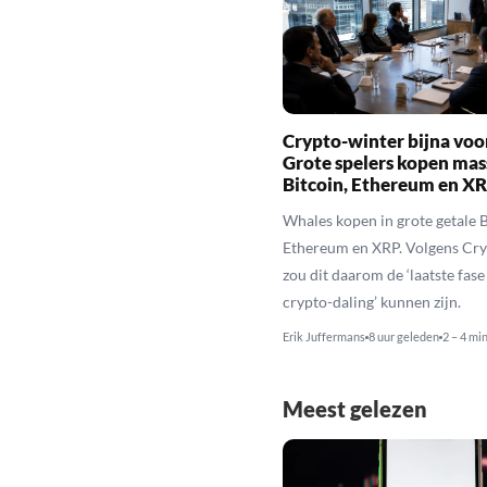
Crypto-winter bijna voo
Grote spelers kopen mas
Bitcoin, Ethereum en X
Whales kopen in grote getale B
Ethereum en XRP. Volgens Cr
zou dit daarom de ‘laatste fase
crypto-daling’ kunnen zijn.
Erik Juffermans
8 uur geleden
2 – 4 mi
Meest gelezen