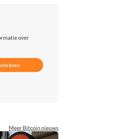
ormatie over
schrijven
Meer Bitcoin nieuws