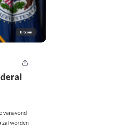
Bitcoin
ederal
ve vanavond
a zal worden