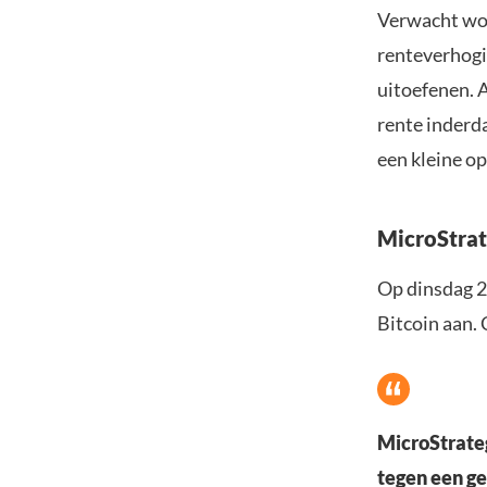
Verwacht wor
renteverhogi
uitoefenen. A
rente inderd
een kleine o
MicroStrat
Op dinsdag 
Bitcoin aan.
MicroStrateg
tegen een ge