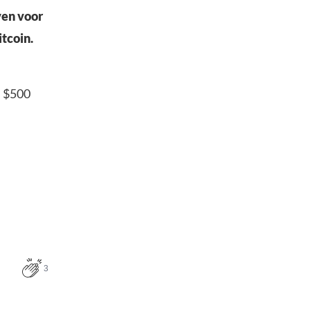
ven voor
tcoin.
n $500
3