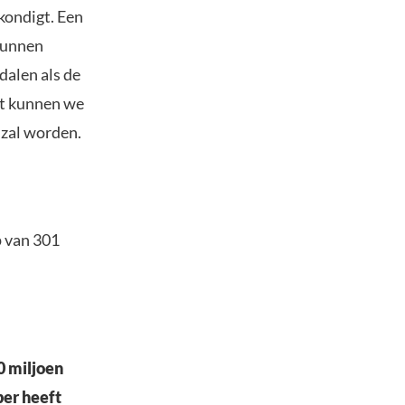
kondigt. Een
unnen
dalen als de
nt kunnen we
 zal worden.
 van 301
0 miljoen
ber heeft