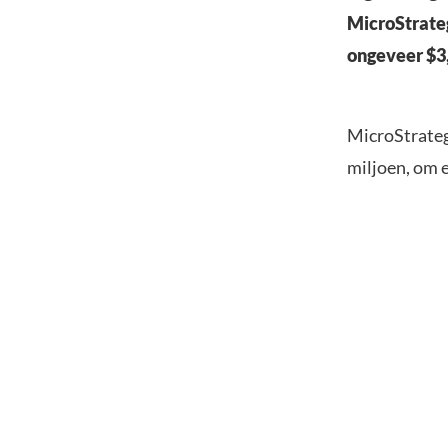
MicroStrateg
ongeveer $3,
MicroStrateg
miljoen, om e