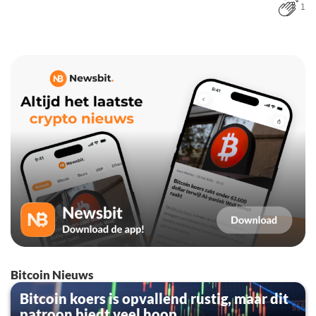
1
Bitcoin Nieuws
Bitcoin koers is opvallend rustig, maar dit
patroon biedt veel hoop