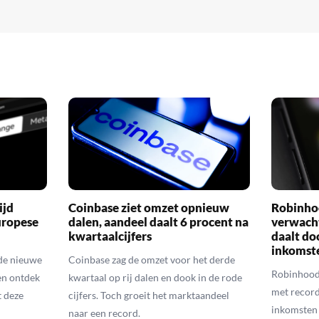
ijd
Coinbase ziet omzet opnieuw
Robinho
uropese
dalen, aandeel daalt 6 procent na
verwach
kwartaalcijfers
daalt do
inkomst
de nieuwe
Coinbase zag de omzet voor het derde
Robinhood
en ontdek
kwartaal op rij dalen en dook in de rode
met recordc
 deze
cijfers. Toch groeit het marktaandeel
inkomsten 
naar een record.