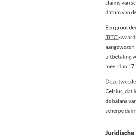
claims van sc
datum van de
Een groot dee
(BTC)
-waarde
aangewezen k
uitbetaling v
meer dan 171
Deze tweede 
Celsius, dat 
de balans van
scherpe dalin
Juridische