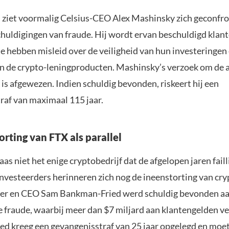
ziet voormalig Celsius-CEO Alex Mashinsky zich geconfr
chuldigingen van fraude. Hij wordt ervan beschuldigd klan
e hebben misleid over de veiligheid van hun investeringen
an de crypto-leningproducten. Mashinsky’s verzoek om de 
is afgewezen. Indien schuldig bevonden, riskeert hij een
raf van maximaal 115 jaar.
rting van FTX als parallel
laas niet het enige cryptobedrijf dat de afgelopen jaren faill
investeerders herinneren zich nog de ineenstorting van cr
ter en CEO Sam Bankman-Fried werd schuldig bevonden a
e fraude, waarbij meer dan $7 miljard aan klantengelden v
d kreeg een gevangenisstraf van 25 jaar opgelegd en moet