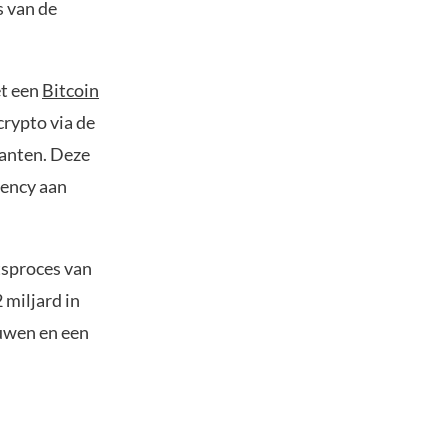
s van de
et een
Bitcoin
crypto via de
anten. Deze
rency aan
tsproces van
 miljard in
ouwen en een