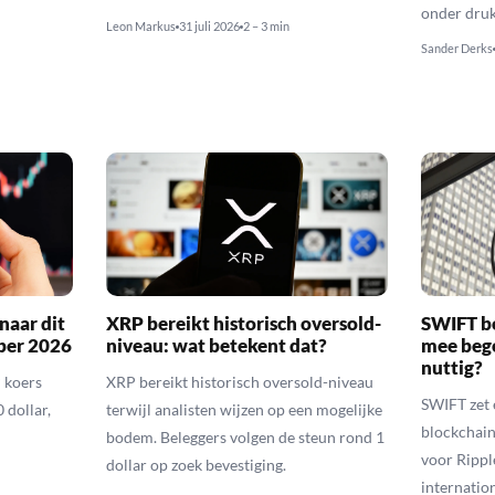
onder druk
Leon Markus
31 juli 2026
2 – 3 min
Sander Derks
naar dit
XRP bereikt historisch oversold-
SWIFT b
ber 2026
niveau: wat betekent dat?
mee bego
nuttig?
 koers
XRP bereikt historisch oversold-niveau
SWIFT zet 
 dollar,
terwijl analisten wijzen op een mogelijke
blockchain
bodem. Beleggers volgen de steun rond 1
voor Rippl
dollar op zoek bevestiging.
internatio