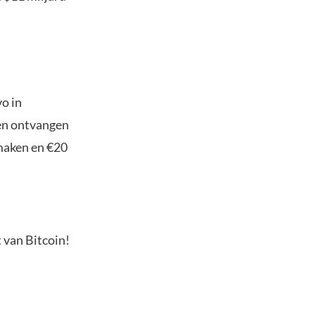
o in
ten ontvangen
maken en €20
 van Bitcoin!