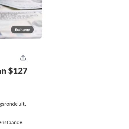
Exchange
an $127
gsronde uit,
penstaande