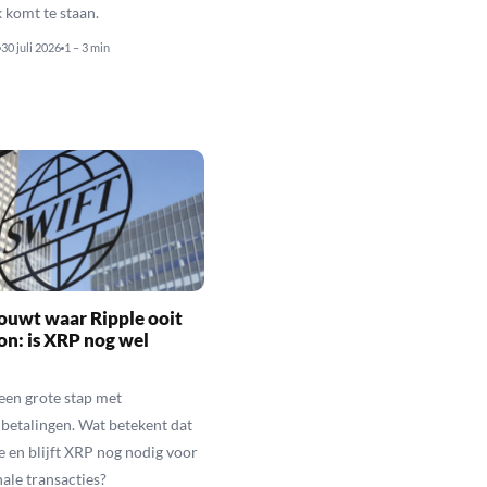
 komt te staan.
30 juli 2026
1 – 3 min
ouwt waar Ripple ooit
n: is XRP nog wel
een grote stap met
betalingen. Wat betekent dat
e en blijft XRP nog nodig voor
nale transacties?