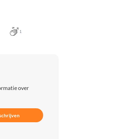
1
ormatie over
schrijven