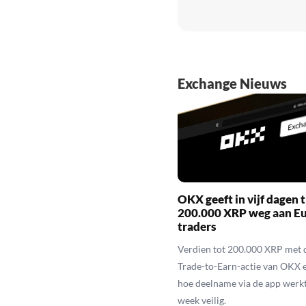
Exchange Nieuws
OKX geeft in vijf dagen t
200.000 XRP weg aan E
traders
Verdien tot 200.000 XRP met 
Trade-to-Earn-actie van OKX 
hoe deelname via de app werkt
week veilig.