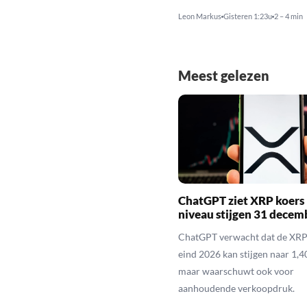
Leon Markus
Gisteren 1:23u
2 – 4 min
Meest gelezen
ChatGPT ziet XRP koers 
niveau stijgen 31 decem
ChatGPT verwacht dat de XRP
eind 2026 kan stijgen naar 1,40
maar waarschuwt ook voor
aanhoudende verkoopdruk.