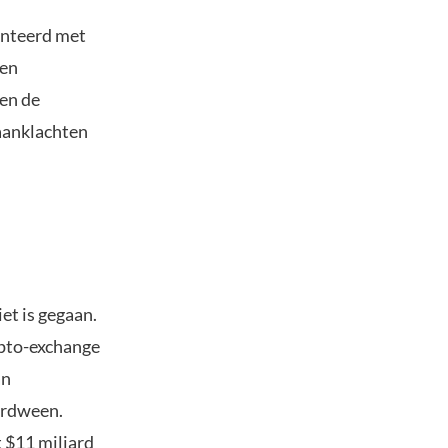
onteerd met
ten
 en de
aanklachten
iet is gegaan.
ypto-exchange
an
erdween.
 $11 miljard