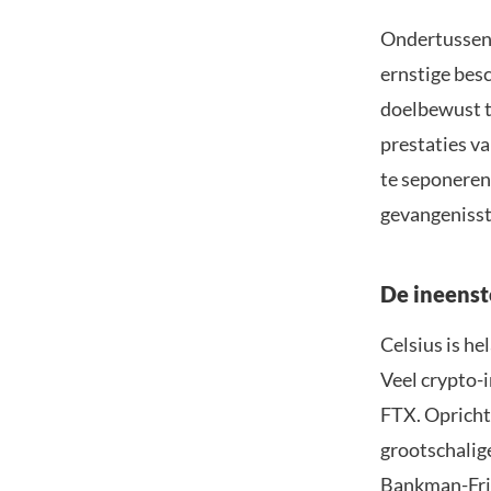
Ondertussen 
ernstige bes
doelbewust t
prestaties v
te seponeren 
gevangenisst
De ineensto
Celsius is he
Veel crypto-
FTX. Oprich
grootschalig
Bankman-Frie