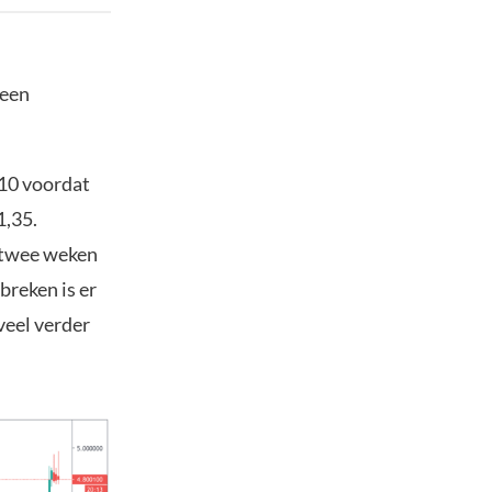
 een
,10 voordat
1,35.
n twee weken
breken is er
veel verder