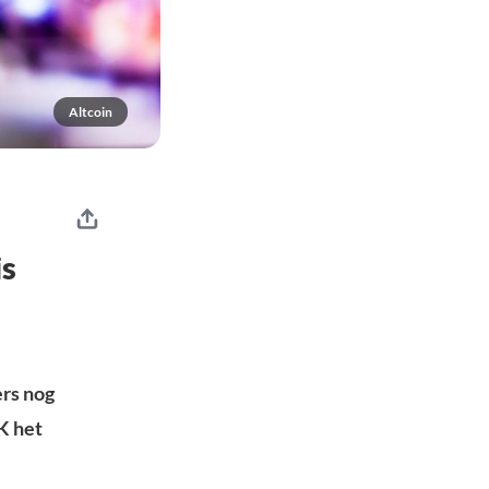
Altcoin
is
ers nog
K het