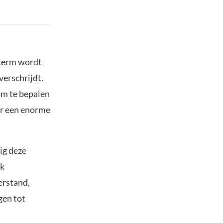
e term wordt
erschrijdt.
om te bepalen
or een enorme
ig deze
jk
erstand,
gen tot