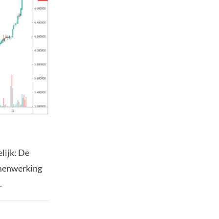
elijk: De
amenwerking
.