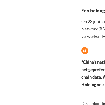
Een belang
Op 23 juni k
Network (BSN
verwerken. H
“China’s nat
het geprefe
chain data.
Holding ook 
De aankondig