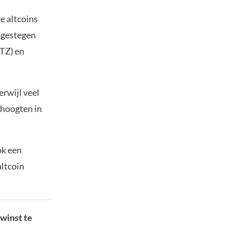
e altcoins
t gestegen
XTZ) en
erwijl veel
dhoogten in
ok een
altcoin
winst te