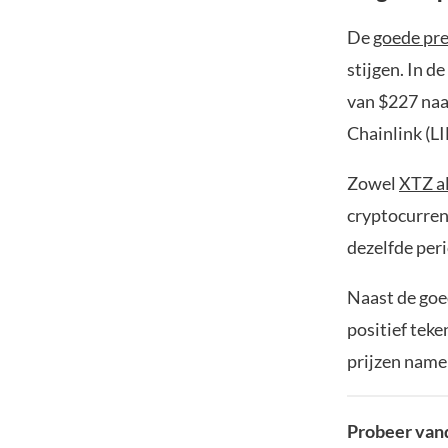
De
goede pre
stijgen. In d
van $227 naar
Chainlink (L
Zowel
XTZ a
cryptocurren
dezelfde per
Naast de goe
positief teke
prijzen name
Probeer vand