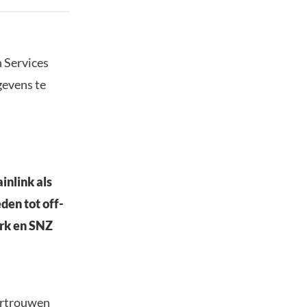
n Services
gevens te
inlink als
en tot off-
ork en SNZ
vertrouwen