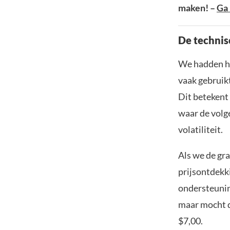
maken! –
Ga 
De technis
We hadden het
vaak gebruik
Dit betekent
waar de volg
volatiliteit.
Als we de gra
prijsontdekki
ondersteunin
maar mocht d
$7,00.