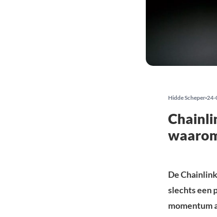
Hidde Scheper
24-
Chainli
waaro
De Chainlink
slechts een 
momentum aa