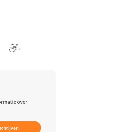
0
ormatie over
schrijven