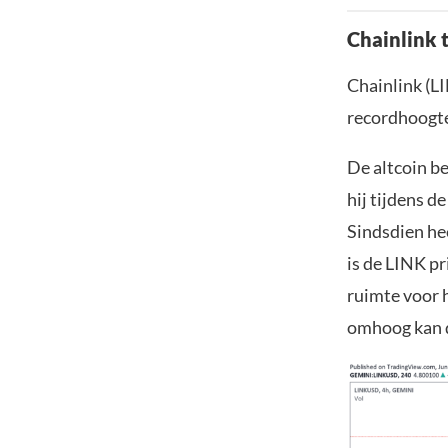
Chainlink 
Chainlink (L
recordhoogte 
De altcoin be
hij tijdens d
Sindsdien he
is de LINK pr
ruimte voor 
omhoog kan 