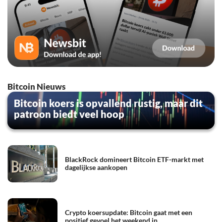
Bitcoin Nieuws
Bitcoin koers is opvallend rustig, maar dit
patroon biedt veel hoop
BlackRock domineert Bitcoin ETF-markt met
dagelijkse aankopen
Crypto koersupdate: Bitcoin gaat met een
positief gevoel het weekend in