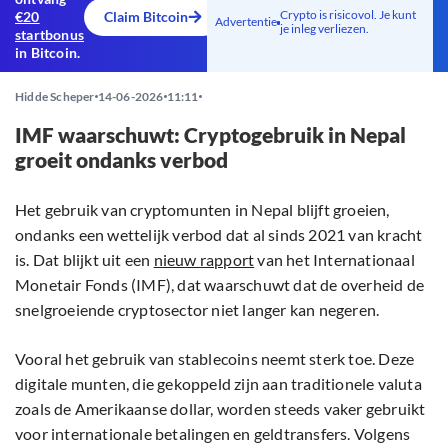
Crypto is risicovol. Je kunt
€20
Claim Bitcoin
Advertentie
je inleg verliezen.
startbonus
in Bitcoin.
Hidde Scheper
14-06-2026
11:11
IMF waarschuwt: Cryptogebruik in Nepal
groeit ondanks verbod
Het gebruik van cryptomunten in Nepal blijft groeien,
ondanks een wettelijk verbod dat al sinds 2021 van kracht
is. Dat blijkt uit een
nieuw rapport
van het Internationaal
Monetair Fonds (IMF), dat waarschuwt dat de overheid de
snelgroeiende cryptosector niet langer kan negeren.
Vooral het gebruik van stablecoins neemt sterk toe. Deze
digitale munten, die gekoppeld zijn aan traditionele valuta
zoals de Amerikaanse dollar, worden steeds vaker gebruikt
voor internationale betalingen en geldtransfers. Volgens