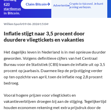
Crypto is risicovol. Je kunt
€20
Claim Bitcoin
Advertentie
je inleg verliezen.
startbonus
in Bitcoin.
Willem Spork
09-06-2026
15:04
Inflatie stijgt naar 3,5 procent door
duurdere vliegtickets en vakanties
Het dagelijks leven in Nederland is in mei opnieuw duurder
geworden. Volgens definitieve cijfers van het Centraal
Bureau voor de Statistiek (CBS) kwam de inflatie uit op 3,5
procent op jaarbasis. Daarmee liep de prijsstijging verder
op ten opzichte van april, toen de inflatie nog 2,8 procent
bedroeg.
Vooral hogere prijzen voor vliegtickets en
vakantieverblijven droegen bij aan de stijging. Tegelijkertijd
houden economen rekening met extra prijsdruk door de