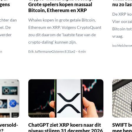
gens
Grote spelers kopen massaal
nu zo las
Bitcoin, Ethereum en XRP
De XRP koer
echter dan
Whales kopen in grote getale Bitcoin,
Vier oorza
el. De
Ethereum en XRP. Volgens CryptoQuant
Bitcoin to
 verder
zou dit daarom de ‘laatste fase van de
vraag.
crypto-daling’ kunnen zijn.
Ivo Melchers
in
Erik Juffermans
Gisteren 8:31u
2 – 4 min
versold-
ChatGPT ziet XRP koers naar dit
SWIFT b
t?
niveau stijgen 31 december 2026
mee bego