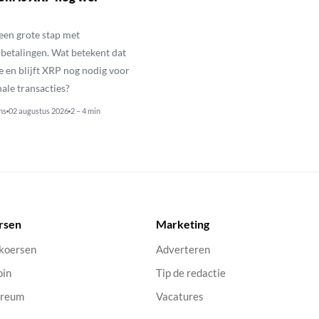
een grote stap met
betalingen. Wat betekent dat
e en blijft XRP nog nodig voor
nale transacties?
ns
02 augustus 2026
2 – 4 min
rsen
Marketing
 koersen
Adverteren
oin
Tip de redactie
ereum
Vacatures