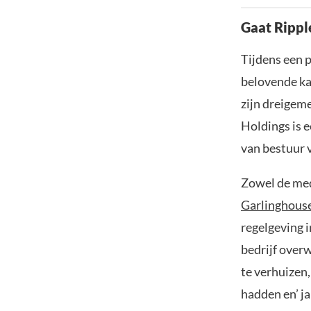
Gaat Rippl
Tijdens een p
belovende ka
zijn dreigem
Holdings is e
van bestuur v
Zowel de med
Garlinghous
regelgeving 
bedrijf over
te verhuizen,
hadden en’ ja