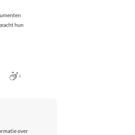
nsumenten
geacht hun
0
ormatie over