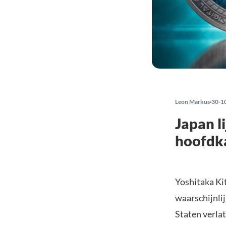
Leon Markus
30-1
Japan l
hoofdk
Yoshitaka Ki
waarschijnlij
Staten verlat