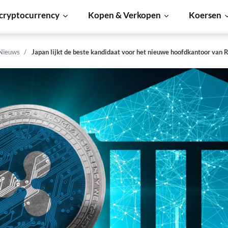
cryptocurrency
Kopen & Verkopen
Koersen
 Nieuws
Japan lijkt de beste kandidaat voor het nieuwe hoofdkantoor van 