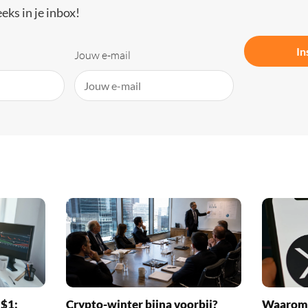
eks in je inbox!
In
Jouw e-mail
 $1:
Crypto-winter bijna voorbij?
Waarom 