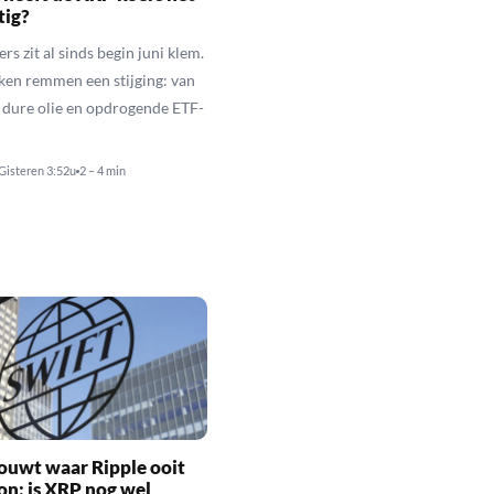
tig?
s zit al sinds begin juni klem.
ken remmen een stijging: van
t dure olie en opdrogende ETF-
Gisteren 3:52u
2 – 4 min
ouwt waar Ripple ooit
n: is XRP nog wel