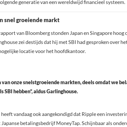
olgende generatie van een wereldwijd financieel systeem.
en snel groeiende markt
rapport van Bloomberg stonden Japan en Singapore hoog op
nghouse zei destijds dat hij met SBI had gesproken over he
mogelijke locatie voor het hoofdkantoor.
n van onze snelstgroeiende markten, deels omdat we bel
ls SBI hebben”, aldus Garlinghouse.
 heeft vandaag ook aangekondigd dat Ripple een investeri
t Japanse betalingsbedrijf MoneyTap. Schijnbaar als onderd