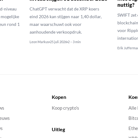
nuttig?
ld-niveau
ChatGPT verwacht dat de XRP koers
SWIFT zet 
n mogelijke
eind 2026 kan stijgen naar 1,40 dollar,
blockchain
eun rond 1
maar waarschuwt ook voor
voor Rippl
aanhoudende verkoopdruk.
internatio
Leon Markus
25 juli 2026
2 – 3 min
Erik Jufferma
Kopen
Koe
uws
Koop crypto’s
Alle
ieuws
Bitc
ws
Eth
Uitleg