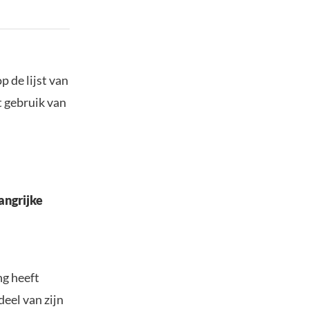
 de lijst van
t gebruik van
angrijke
ng heeft
eel van zijn