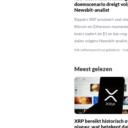
doemscenario dreigt vol
Newsbit-analist
Ripple’s XRP presteert veel sl
Bitcoin en Ethereum momente
koers nadert de $1 en kan nog
dalen volgens Newsbit-analist.
Erik Juffermans
15 uur geleden
1 – 3 m
Meest gelezen
XRP bereikt historisch o
niveau: wat betekent da