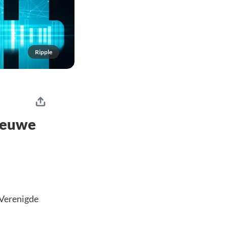
Ripple
nieuwe
 Verenigde