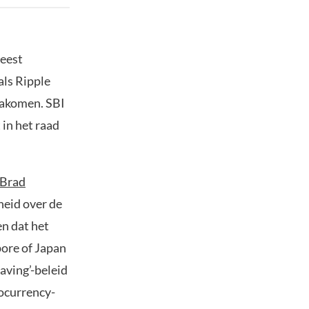
meest
als Ripple
nakomen. SBI
 in het raad
Brad
heid over de
n dat het
pore of Japan
aving’-beleid
tocurrency-