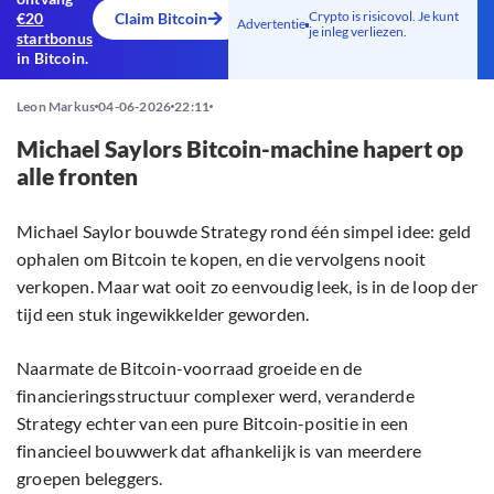
Crypto is risicovol. Je kunt
€20
Claim Bitcoin
Advertentie
je inleg verliezen.
startbonus
in Bitcoin.
Leon Markus
04-06-2026
22:11
Michael Saylors Bitcoin-machine hapert op
alle fronten
Michael Saylor bouwde Strategy rond één simpel idee: geld
ophalen om Bitcoin te kopen, en die vervolgens nooit
verkopen. Maar wat ooit zo eenvoudig leek, is in de loop der
tijd een stuk ingewikkelder geworden.
Naarmate de Bitcoin-voorraad groeide en de
financieringsstructuur complexer werd, veranderde
Strategy echter van een pure Bitcoin-positie in een
financieel bouwwerk dat afhankelijk is van meerdere
groepen beleggers.