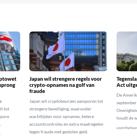
yptowet
Japan wil strengere regels voor
Tegensla
rsprong
crypto-opnames na golf van
Act uitg
fraude
De Amerika
e
Japan wil cryptobeurzen aansporen tot
september
t tot
strengere beveiliging, waaronder
Onenighei
apore
wachttijden voor opnames, betere
houdt de w
.
accountcontroles en extra maatregelen
Leon Markus
tegen fraude met gestolen geld.
n