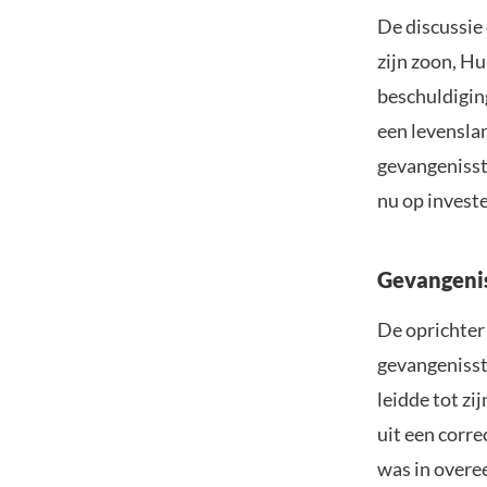
De discussie
zijn zoon, Hu
beschuldiging
een levensla
gevangenisstr
nu op investe
Gevangenis
De oprichter
gevangenisst
leidde tot zi
uit een corre
was in overe