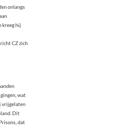
den onlangs
 aan
 kreeg hij
richt CZ zich
maanden
igingen, wat
j vrijgelaten
pland. Dit
Prisons, dat