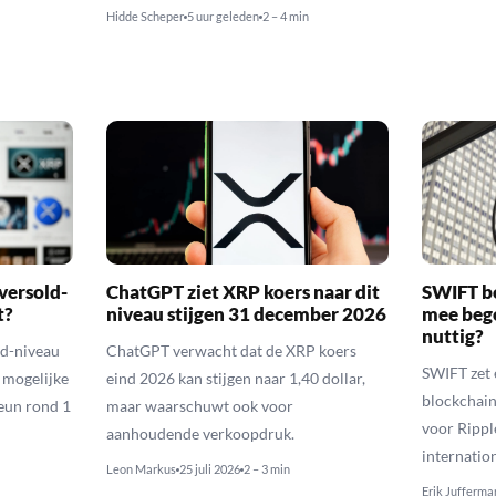
Hidde Scheper
5 uur geleden
2 – 4 min
versold-
ChatGPT ziet XRP koers naar dit
SWIFT b
t?
niveau stijgen 31 december 2026
mee bego
nuttig?
ld-niveau
ChatGPT verwacht dat de XRP koers
SWIFT zet 
n mogelijke
eind 2026 kan stijgen naar 1,40 dollar,
blockchain
eun rond 1
maar waarschuwt ook voor
voor Rippl
aanhoudende verkoopdruk.
internatio
Leon Markus
25 juli 2026
2 – 3 min
Erik Jufferma