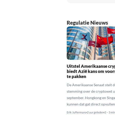
Regulatie Nieuws
Uitstel Amerikaanse cr
biedt Azië kans om voo
te pakken
De Amerikaanse Senaat stelt d
stemming over de cryptowet ui
september. Hongkong en Sing
kunnen dat gat direct opvullen
Erik Juffermans
2 uur geleden
2 – 3 mi