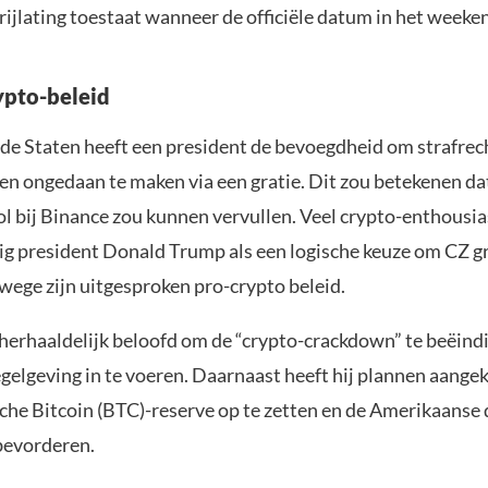
ijlating toestaat wanneer de officiële datum in het weeken
ypto-beleid
gde Staten heeft een president de bevoegdheid om strafrech
en ongedaan te maken via een gratie. Dit zou betekenen d
ol bij Binance zou kunnen vervullen. Veel crypto-enthousi
ig president Donald Trump als een logische keuze om CZ gr
wege zijn uitgesproken pro-crypto beleid.
herhaaldelijk beloofd om de “crypto-crackdown” te beëind
egelgeving in te voeren. Daarnaast heeft hij plannen aang
sche Bitcoin (BTC)-reserve op te zetten en de Amerikaanse
 bevorderen.