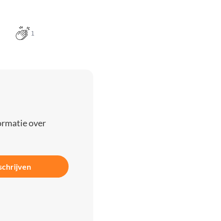
1
ormatie over
schrijven