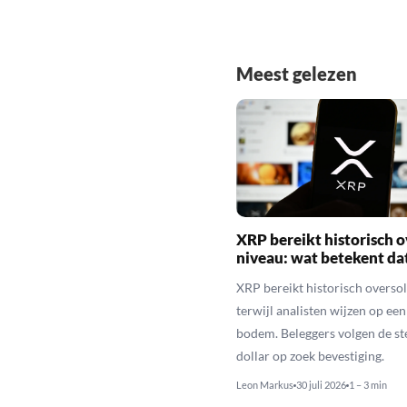
Meest gelezen
XRP bereikt historisch o
niveau: wat betekent da
XRP bereikt historisch overso
terwijl analisten wijzen op ee
bodem. Beleggers volgen de st
dollar op zoek bevestiging.
Leon Markus
30 juli 2026
1 – 3 min