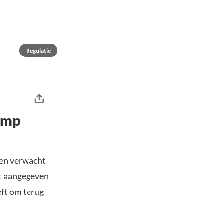
Regulatie
ump
gen verwacht
t aangegeven
eft om terug