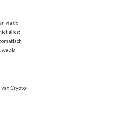
an via de
iet alles:
utomatisch
euwe als
t van Crypto!