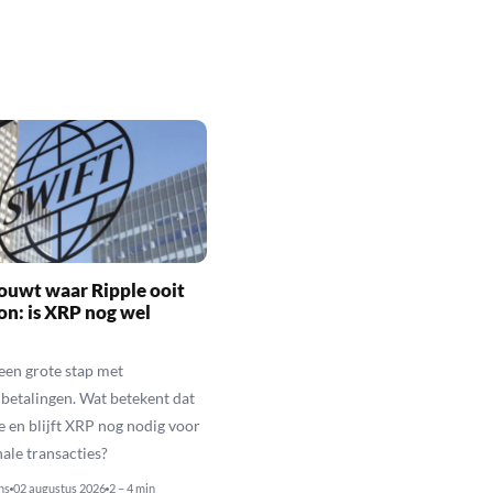
ouwt waar Ripple ooit
n: is XRP nog wel
een grote stap met
betalingen. Wat betekent dat
e en blijft XRP nog nodig voor
nale transacties?
ns
02 augustus 2026
2 – 4 min