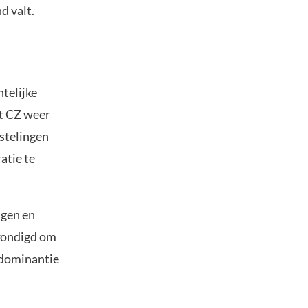
d valt.
telijke
at CZ weer
astelingen
atie te
igen en
ekondigd om
 dominantie