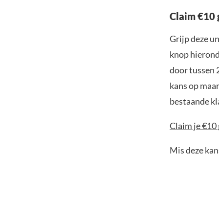
Claim €10 
Grijp deze u
knop hieronde
door tussen 
kans op maar 
bestaande kl
Claim je €10 
Mis deze kans