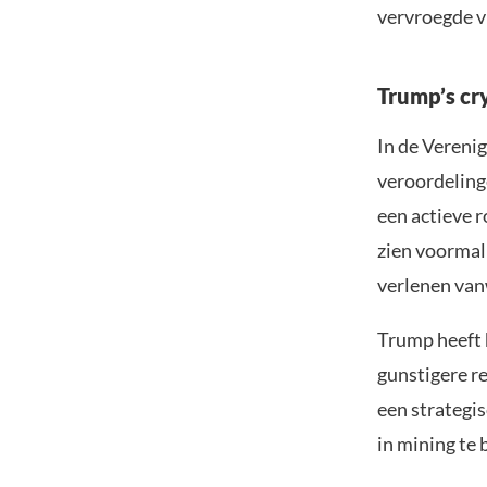
vervroegde vr
Trump’s cr
In de Vereni
veroordeling
een actieve r
zien voormal
verlenen van
Trump heeft 
gunstigere r
een strategi
in mining te