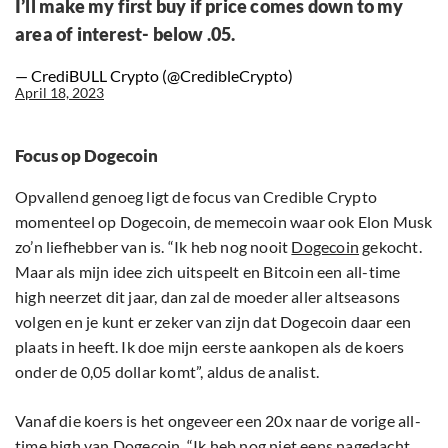
I’ll make my first buy if price comes down to my
area of interest- below .05.
— CrediBULL Crypto (@CredibleCrypto)
April 18, 2023
Focus op Dogecoin
Opvallend genoeg ligt de focus van Credible Crypto
momenteel op Dogecoin, de memecoin waar ook Elon Musk
zo’n liefhebber van is. “Ik heb nog nooit
Dogecoin
gekocht.
Maar als mijn idee zich uitspeelt en Bitcoin een all-time
high neerzet dit jaar, dan zal de moeder aller altseasons
volgen en je kunt er zeker van zijn dat Dogecoin daar een
plaats in heeft. Ik doe mijn eerste aankopen als de koers
onder de 0,05 dollar komt”, aldus de analist.
Vanaf die koers is het ongeveer een 20x naar de vorige all-
time high van
Dogecoin
. “Ik heb nog niet eens nagedacht