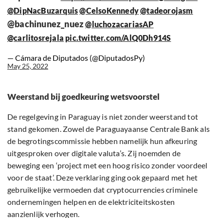
@DipNacBuzarquis
@CelsoKennedy
@tadeorojasm
@bachinunez_nuez
@luchozacariasAP
@carlitosrejala
pic.twitter.com/AlQ0Dh914S
— Cámara de Diputados (@DiputadosPy)
May 25, 2022
Weerstand bij goedkeuring wetsvoorstel
De regelgeving in Paraguay is niet zonder weerstand tot
stand gekomen. Zowel de Paraguayaanse Centrale Bank als
de begrotingscommissie hebben namelijk hun afkeuring
uitgesproken over digitale valuta’s. Zij noemden de
beweging een ‘project met een hoog risico zonder voordeel
voor de staat’. Deze verklaring ging ook gepaard met het
gebruikelijke vermoeden dat cryptocurrencies criminele
ondernemingen helpen en de elektriciteitskosten
aanzienlijk verhogen.