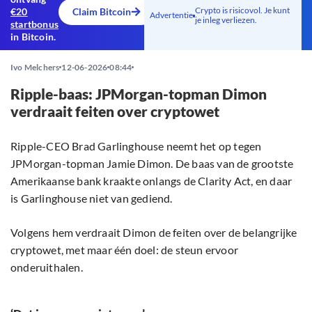
Crypto is risicovol. Je kunt
€20
Claim Bitcoin
Advertentie
je inleg verliezen.
startbonus
in Bitcoin.
Ivo Melchers
12-06-2026
08:44
Ripple-baas: JPMorgan-topman Dimon
verdraait feiten over cryptowet
Ripple-CEO Brad Garlinghouse neemt het op tegen
JPMorgan-topman Jamie Dimon. De baas van de grootste
Amerikaanse bank kraakte onlangs de Clarity Act, en daar
is Garlinghouse niet van gediend.
Volgens hem verdraait Dimon de feiten over de belangrijke
cryptowet, met maar één doel: de steun ervoor
onderuithalen.