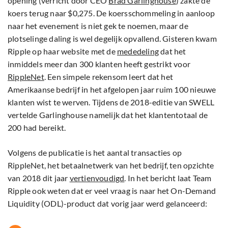
opening (verricht door CEO
Brad Garlinghouse
) zakte de
koers terug naar $0,275. De koersschommeling in aanloop
naar het evenement is niet gek te noemen, maar de
plotselinge daling is wel degelijk opvallend. Gisteren kwam
Ripple op haar website met de
mededeling
dat het
inmiddels meer dan 300 klanten heeft gestrikt voor
RippleNet
. Een simpele rekensom leert dat het
Amerikaanse bedrijf in het afgelopen jaar ruim 100 nieuwe
klanten wist te werven. Tijdens de 2018-editie van SWELL
vertelde Garlinghouse namelijk dat het klantentotaal de
200 had bereikt.
Volgens de publicatie is het aantal transacties op
RippleNet, het betaalnetwerk van het bedrijf, ten opzichte
van 2018 dit jaar
vertienvoudigd
. In het bericht laat Team
Ripple ook weten dat er veel vraag is naar het On-Demand
Liquidity (ODL)-product dat vorig jaar werd gelanceerd: