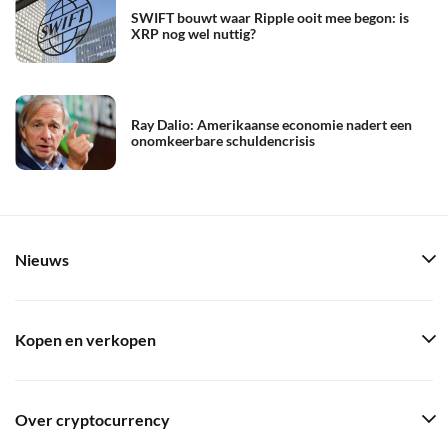
SWIFT bouwt waar Ripple ooit mee begon: is
XRP nog wel nuttig?
Ray Dalio: Amerikaanse economie nadert een
onomkeerbare schuldencrisis
Nieuws
Kopen en verkopen
Over cryptocurrency