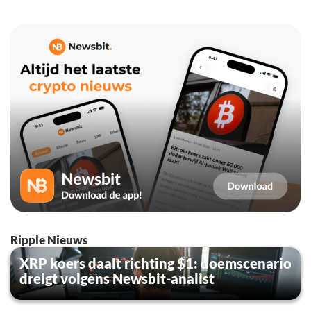
Ripple Nieuws
XRP koers daalt richting $1: doemscenario
dreigt volgens Newsbit-analist