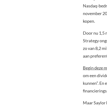
Nasdaq-bedrij
november 202
kopen.
Door nu 1,5 m
Strategy onge
zo van 8,2 mi
aan preferen
Begin deze 
om een divid
kunnen”. En 
financiering
Maar Saylor h