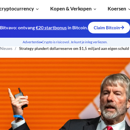
cryptocurrency
Kopen & Verkopen
Koersen
Bitvavo: ontvang
€20 startbonus
in Bitcoin.
Claim Bitcoin
Advertentie
Crypto is risicovol. Je kunt je inleg verliezen.
 Nieuws
Strategy plundert dollarreserve om $1,5 miljard aan eigen schuld