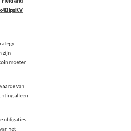
 Yield and
cbx4BlpsKV
trategy
 zijn
tcoin moeten
waarde van
chting alleen
e obligaties.
 van het