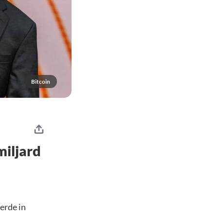
Bitcoin
miljard
erde in