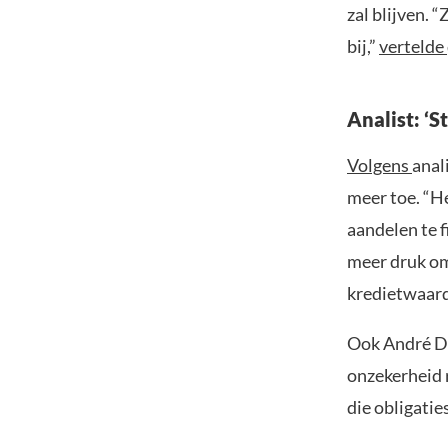
zal blijven. 
bij,”
vertelde
Analist: ‘
Volgens
anal
meer toe. “H
aandelen te f
meer druk om,
kredietwaardi
Ook André D
onzekerheid 
die obligatie