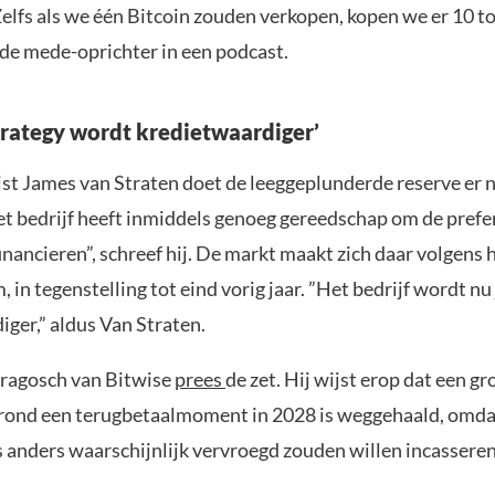
“Zelfs als we één Bitcoin zouden verkopen, kopen we er 10 t
de mede-oprichter in een podcast.
Strategy wordt kredietwaardiger’
ist James van Straten doet de leeggeplunderde reserve er 
et bedrijf heeft inmiddels genoeg gereedschap om de prefe
inancieren”, schreef hij. De markt maakt zich daar volgens 
 in tegenstelling tot eind vorig jaar. ”Het bedrijf wordt nu 
ger,” aldus Van Straten.
ragosch van Bitwise
prees
de zet. Hij wijst erop dat een gr
rond een terugbetaalmoment in 2028 is weggehaald, omda
s anders waarschijnlijk vervroegd zouden willen incasseren