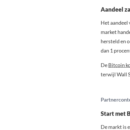
Aandeel za
Het aandeel v
market handel
hersteld en 
dan 1 procen
De
Bitcoin k
terwijl Wall 
Partnercont
Start met 
De markt is e