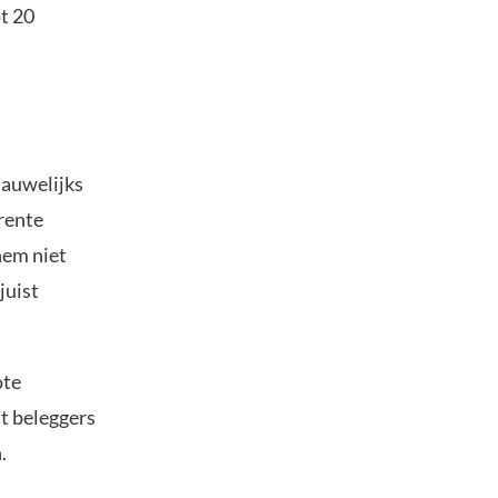
ot 20
nauwelijks
rente
hem niet
juist
ote
t beleggers
.