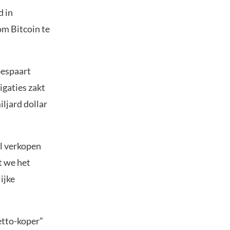
d in
om Bitcoin te
bespaart
igaties zakt
iljard dollar
al verkopen
t we het
ijke
netto-koper”