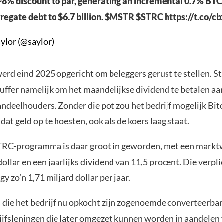
~8% discount to par, generating an incremental 0.7% BTC
regate debt to $6.7 billion.
$MSTR
$STRC
https://t.co/
ylor (@saylor)
erd eind 2025 opgericht om beleggers gerust te stellen. S
uffer namelijk om het maandelijkse dividend te betalen aan
andeelhouders. Zonder die pot zou het bedrijf mogelijk Bi
at geld op te hoesten, ook als de koers laag staat.
TRC-programma is daar groot in geworden, met een markt
dollar en een jaarlijks dividend van 11,5 procent. Die verpli
gy zo’n 1,71 miljard dollar per jaar.
 die het bedrijf nu opkocht zijn zogenoemde converteerbar
rijfsleningen die later omgezet kunnen worden in aandelen