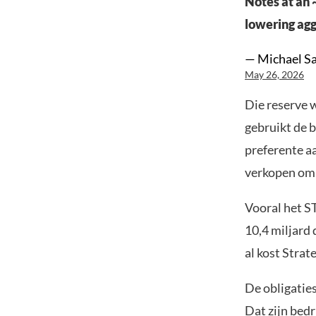
Notes at an 
lowering agg
— Michael Sa
May 26, 2026
Die reserve w
gebruikt de b
preferente a
verkopen om d
Vooral het S
10,4 miljard 
al kost Strate
De obligaties
Dat zijn bed