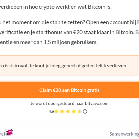
verdiepen in hoe crypto werkt en wat Bitcoin is.
ou het moment om die stap te zetten? Open een account bij 
erificatie en je startbonus van €20 staat klaar in Bitcoin. 
entie en meer dan 1,5 miljoen gebruikers.
o is risicovol. Je kunt je inleg geheel of gedeeltelijk verliezen
Claim €20 aan Bitcoin gratis
Je wordt doorgestuurd naar bitvavo.com
4,6
met
Samenwerking