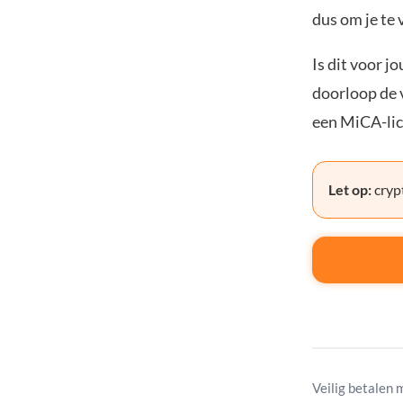
dus om je te 
Is dit voor j
doorloop de v
een MiCA-lic
Let op:
crypt
Veilig betalen 