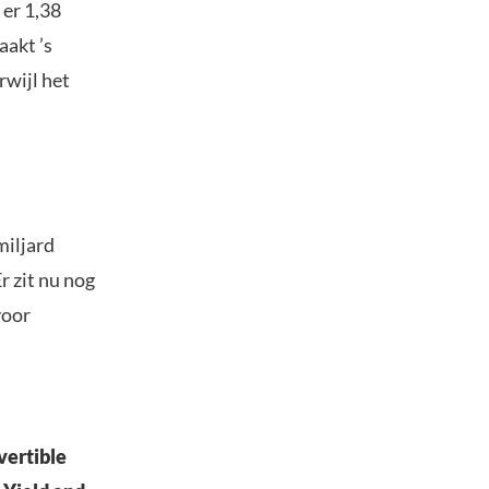
 er 1,38
aakt ’s
rwijl het
miljard
r zit nu nog
voor
vertible