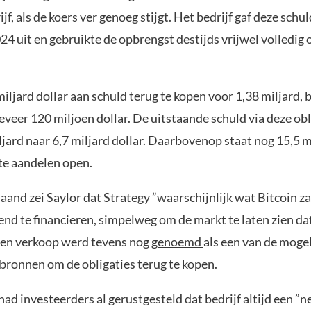
f, als de koers ver genoeg stijgt. Het bedrijf gaf deze schul
4 uit en gebruikte de opbrengst destijds vrijwel volledig 
iljard dollar aan schuld terug te kopen voor 1,38 miljard, 
veer 120 miljoen dollar. De uitstaande schuld via deze obl
ljard naar 6,7 miljard dollar. Daarbovenop staat nog 15,5 m
te aandelen open.
maand
zei Saylor dat Strategy ”waarschijnlijk wat Bitcoin z
end te financieren, simpelweg om de markt te laten zien da
een verkoop werd tevens nog
genoemd
als een van de mogel
sbronnen om de obligaties terug te kopen.
ad investeerders al gerustgesteld dat bedrijf altijd een ”