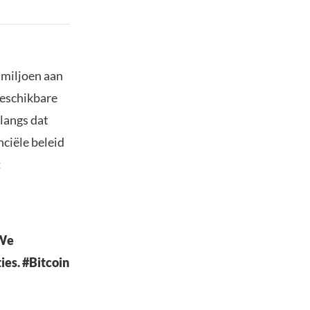
 miljoen aan
eschikbare
langs dat
nciële beleid
:
 We
ies. #Bitcoin