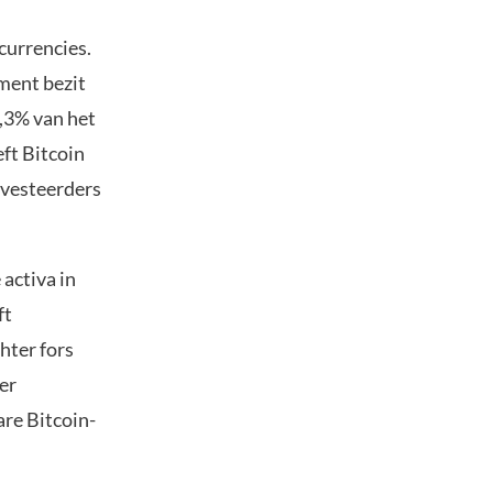
currencies.
ment bezit
0,3% van het
ft Bitcoin
investeerders
 activa in
ft
hter fors
er
are Bitcoin-