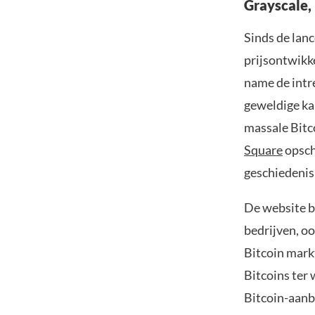
Grayscale,
Sinds de lanc
prijsontwikke
name de intre
geweldige ka
massale Bit
Square
opsch
geschiedenis
De website b
bedrijven, oo
Bitcoin mark
Bitcoins ter
Bitcoin-aanb