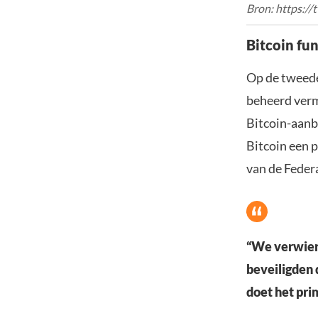
Bron: https:/
Bitcoin fu
Op de tweede
beheerd ver
Bitcoin-aanb
Bitcoin een p
van de Federa
“We verwierv
beveiligden 
doet het pri