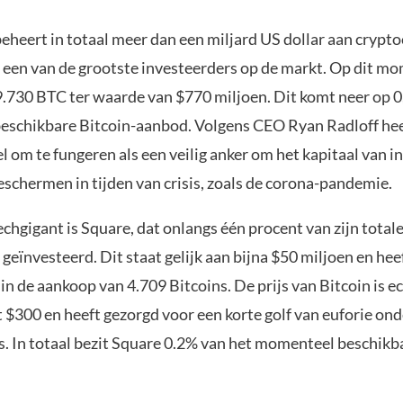
eheert in totaal meer dan een miljard US dollar aan crypto
s een van de grootste investeerders op de markt. Op dit mo
69.730 BTC ter waarde van $770 miljoen. Dit komt neer op 
schikbare Bitcoin-aanbod. Volgens CEO Ryan Radloff hee
l om te fungeren als een veilig anker om het kapitaal van 
beschermen in tijden van crisis, zoals de corona-pandemie.
chgigant is Square, dat onlangs één procent van zijn totale
 geïnvesteerd. Dit staat gelijk aan bijna $50 miljoen en hee
in de aankoop van 4.709 Bitcoins. De prijs van Bitcoin is ec
 $300 en heeft gezorgd voor een korte golf van euforie ond
s. In totaal bezit Square 0.2% van het momenteel beschikb