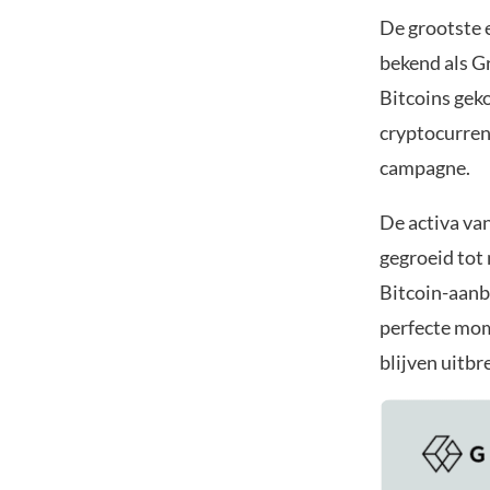
De grootste 
bekend als Gr
Bitcoins geko
cryptocurren
campagne.
De activa van
gegroeid tot
Bitcoin-aanb
perfecte mome
blijven uitbr