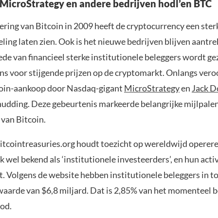
 MicroStrategy en andere bedrijven hodl’en BTC
ering van Bitcoin in 2009 heeft de cryptocurrency een ster
ling laten zien. Ook is het nieuwe bedrijven blijven aantr
de van financieel sterke institutionele beleggers wordt ge
ns voor stijgende prijzen op de cryptomarkt. Onlangs vero
coin-aankoop door Nasdaq-gigant
MicroStrategy
en
Jack D
udding. Deze gebeurtenis markeerde belangrijke mijlpalen
 van Bitcoin.
itcointreasuries.org houdt toezicht op wereldwijd operer
k wel bekend als ‘institutionele investeerders’, en hun acti
t. Volgens de website hebben institutionele beleggers in t
 waarde van $6,8 miljard. Dat is 2,85% van het momenteel 
od.