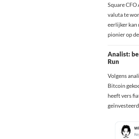
Square CFO A
valuta te wor
eerlijker kan
pionier op d
Analist: b
Run
Volgens anal
Bitcoin geko
heeft vers fi
geïnvesteerd