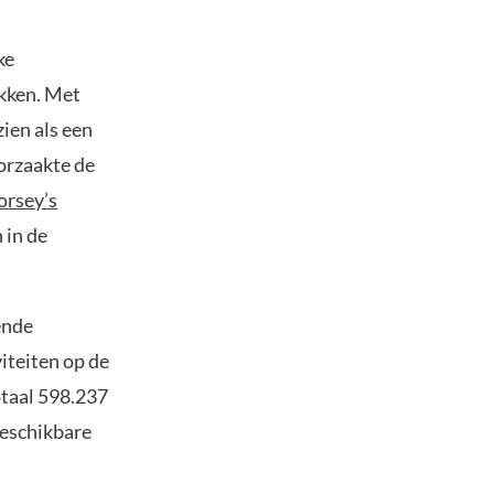
ke
ekken. Met
zien als een
orzaakte de
orsey’s
 in de
ende
viteiten op de
otaal 598.237
beschikbare