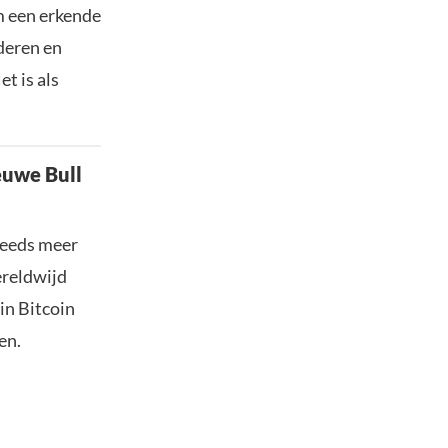
m een erkende
nderen en
t is als
euwe Bull
teeds meer
ereldwijd
in Bitcoin
en.