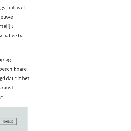
gs, ook wel
nieuwe
telijk
chalige tv-
ijdag
 beschikbare
d dat dit het
oekomst
en.