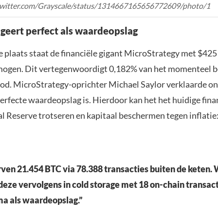
/twitter.com/Grayscale/status/1314667165656772609/photo/1
ngeert perfect als waardeopslag
 plaats staat de financiële gigant MicroStrategy met $425
mogen. Dit vertegenwoordigt 0,182% van het momenteel b
od. MicroStrategy-oprichter Michael Saylor verklaarde on
erfecte waardeopslag is. Hierdoor kan het het huidige fina
l Reserve trotseren en kapitaal beschermen tegen inflatie
en 21.454 BTC via 78.388 transacties buiten de keten.
deze vervolgens in cold storage met 18 on-chain transact
ma als waardeopslag.”