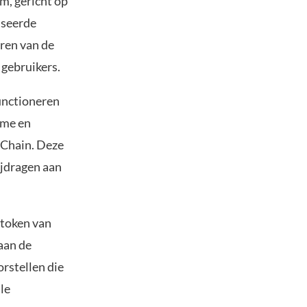
m, gericht op
iseerde
eren van de
 gebruikers.
unctioneren
ame en
VeChain. Deze
ijdragen aan
-token van
aan de
rstellen die
le