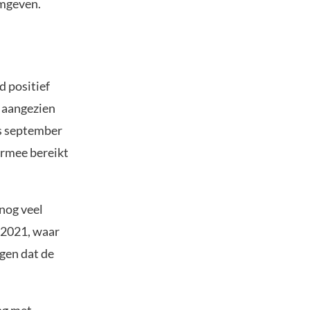
rmgeven.
d positief
, aangezien
ds september
ermee bereikt
nog veel
n 2021, waar
gen dat de