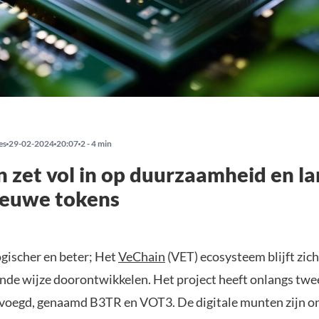
es
29-02-2024
20:07
2 - 4 min
 zet vol in op duurzaamheid en la
ieuwe tokens
ogischer en beter; Het
VeChain
(VET) ecosysteem blijft zich
de wijze doorontwikkelen. Het project heeft onlangs tw
voegd, genaamd B3TR en VOT3. De digitale munten zijn o