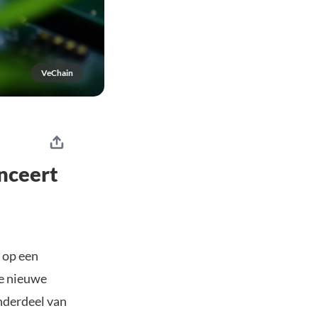
VeChain
nceert
 op een
ee nieuwe
nderdeel van