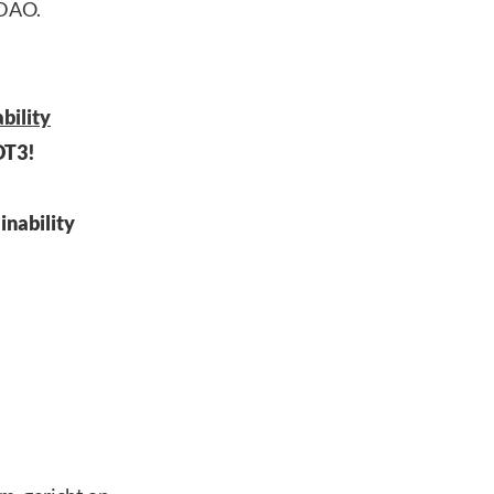
rDAO.
bility
OT3!
inability