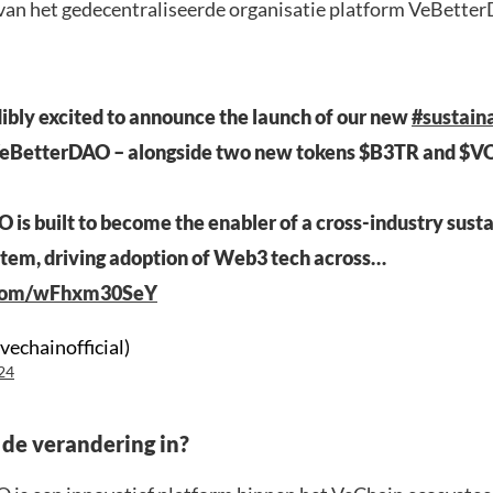
 van het gedecentraliseerde organisatie platform VeBette
ibly excited to announce the launch of our new
#sustaina
VeBetterDAO – alongside two new tokens $B3TR and $V
is built to become the enabler of a cross-industry susta
tem, driving adoption of Web3 tech across…
r.com/wFhxm30SeY
vechainofficial)
24
de verandering in?