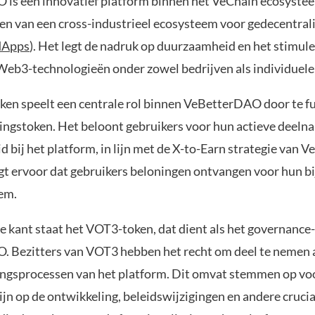
is een innovatief platform binnen het VeChain ecosystee
en van een cross-industrieel ecosysteem voor gedecentral
dApps
). Het legt de nadruk op duurzaamheid en het stimul
Web3-technologieën onder zowel bedrijven als individuele
en speelt een centrale rol binnen VeBetterDAO door te f
ningstoken. Het beloont gebruikers voor hun actieve deeln
 bij het platform, in lijn met de X-to-Earn strategie van 
rgt ervoor dat gebruikers beloningen ontvangen voor hun b
em.
e kant staat het VOT3-token, dat dient als het governance
 Bezitters van VOT3 hebben het recht om deel te nemen 
ngsprocessen van het platform. Dit omvat stemmen op voo
ijn op de ontwikkeling, beleidswijzigingen en andere crucia