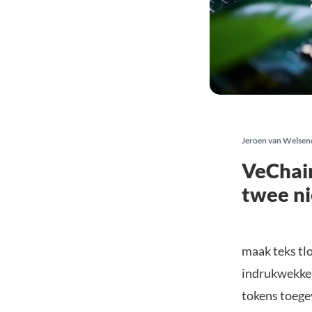
Jeroen van Welsen
VeChain
twee n
maak teks tl
indrukwekken
tokens toege