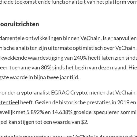
 die de toekomst en de functionaliteit van het platform vo
vooruitzichten
damentele ontwikkelingen binnen VeChain, is er aanvullen
nische analisten zijn uitermate optimistisch over VeChain
ukwekkende waardestijging van 240% heeft laten zien sin
en een toename van 80% sinds het begin van deze maand. Hi
ste waarde in bijna twee jaar tijd.
ronder crypto-analist EGRAG Crypto, menen dat VeChain 
tentieel
heeft. Gezien de historische prestaties in 2019 e
evelijk met 5.892% en 14.638% groeide, speculeren sommi
eel kan stijgen tot een waarde van $2.