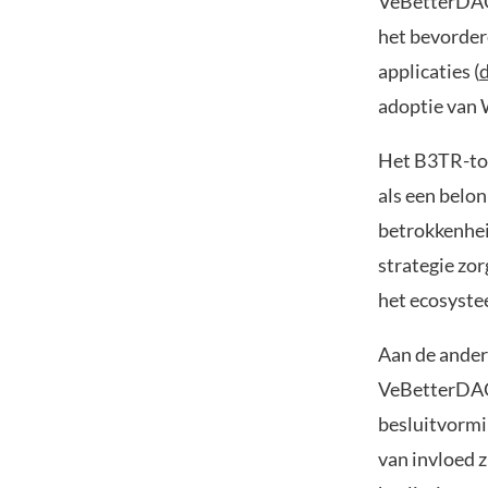
VeBetterDAO 
het bevorder
applicaties (
adoptie van 
Het B3TR-tok
als een belo
betrokkenheid
strategie zo
het ecosyste
Aan de ander
VeBetterDAO.
besluitvormi
van invloed z