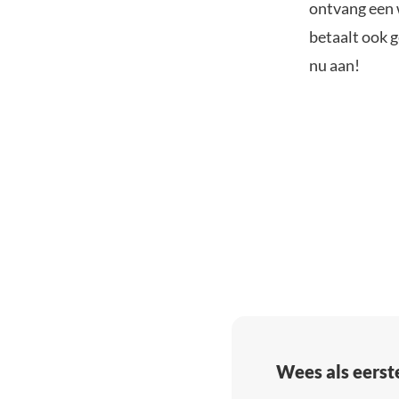
ontvang een w
betaalt ook g
nu aan!
Wees als eerst