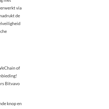
ng met
verwerkt via
enadrukt de
lveiligheid
sche
 VeChain of
anbieding!
urs Bitvavo
ande knop en