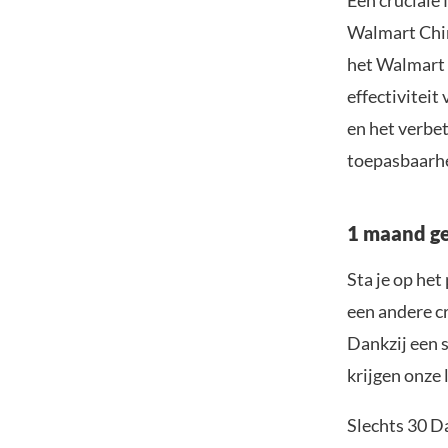
Een cruciale
Walmart Chin
het Walmart 
effectivitei
en het verbet
toepasbaarhe
1 maand ge
Sta je op he
een andere cr
Dankzij een 
krijgen onze 
Slechts 30 D