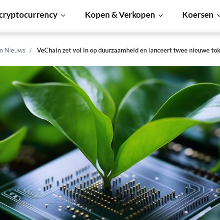
cryptocurrency
Kopen & Verkopen
Koersen
n Nieuws
VeChain zet vol in op duurzaamheid en lanceert twee nieuwe to