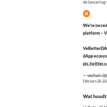
de lancering
We're incred
platform – 
VeBetterDAO 
dApp ecosys
pic.twitte
— vechain (@
February 28, 20
Wat houdt 