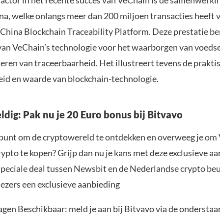
 factor in het recente succes van VeChain is de samenwerki
a, welke onlangs meer dan 200 miljoen transacties heeft 
China Blockchain Traceability Platform. Deze prestatie b
t van VeChain’s technologie voor het waarborgen van voedse
eren van traceerbaarheid. Het illustreert tevens de prakti
id en waarde van blockchain-technologie.
ldig: Pak nu je 20 Euro bonus bij Bitvavo
t punt om de cryptowereld te ontdekken en overweeg je om
ypto te kopen? Grijp dan nu je kans met deze exclusieve a
speciale deal tussen Newsbit en de Nederlandse crypto be
lezers een exclusieve aanbieding
agen Beschikbaar: meld je aan bij Bitvavo via de ondersta