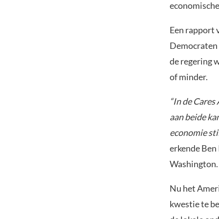
economische 
Een rapport 
Democraten o
de regering 
of minder.
“In de Cares
aan beide kan
economie stil
erkende Ben 
Washington.
Nu het Ameri
kwestie te b