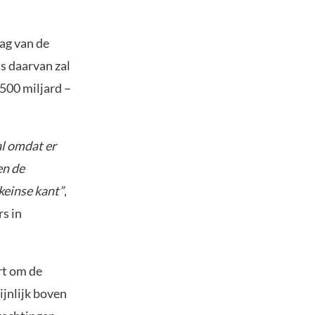
ag van de
s daarvan zal
500 miljard –
al omdat er
en de
ikeinse kant”
,
s in
rt om de
ijnlijk boven