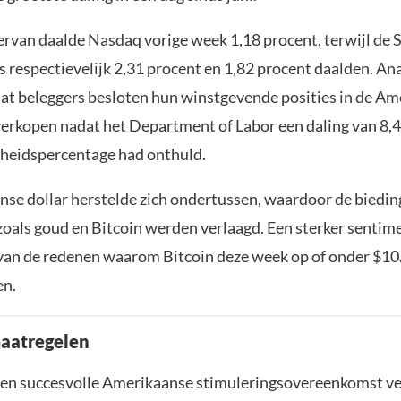
iervan daalde Nasdaq vorige week 1,18 procent, terwijl de
 respectievelijk 2,31 procent en 1,82 procent daalden. Ana
at beleggers besloten hun winstgevende posities in de A
verkopen nadat het Department of Labor een daling van 8,4
heidspercentage had onthuld.
se dollar herstelde zich ondertussen, waardoor de biedin
zoals goud en Bitcoin werden verlaagd. Een sterker sentim
n van de redenen waarom Bitcoin deze week op of onder $10
en.
aatregelen
en succesvolle Amerikaanse stimuleringsovereenkomst ve