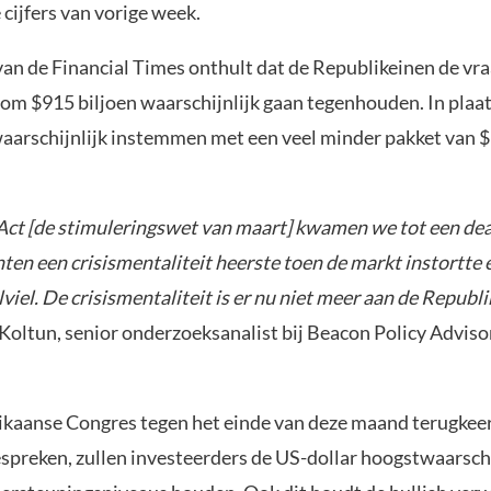
cijfers van vorige week.
van de Financial Times onthult dat de Republikeinen de vra
m $915 biljoen waarschijnlijk gaan tegenhouden. In plaat
waarschijnlijk instemmen met een veel minder pakket van $
 Act [de stimuleringswet van maart] kwamen we tot een de
ten een crisismentaliteit heerste toen de markt instortte 
viel. De crisismentaliteit is er nu niet meer aan de Republ
Koltun, senior onderzoeksanalist bij Beacon Policy Advisor
kaanse Congres tegen het einde van deze maand terugkee
espreken, zullen investeerders de US-dollar hoogstwaarsch