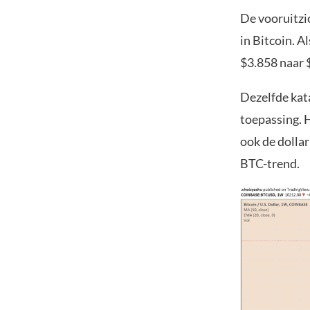
De vooruitzi
in Bitcoin. A
$3.858 naar 
Dezelfde kat
toepassing. H
ook de dollar
BTC-trend.