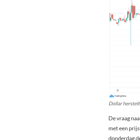
Dollar herstel
De vraag naar
met een prij
donderdag de 