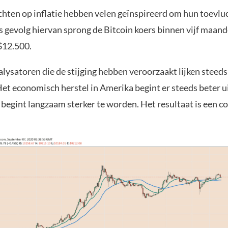
chten op inflatie hebben velen geïnspireerd om hun toevlu
ls gevolg hiervan sprong de Bitcoin koers binnen vijf maan
$12.500.
alysatoren die de stijging hebben veroorzaakt lijken steed
et economisch herstel in Amerika begint er steeds beter ui
 begint langzaam sterker te worden. Het resultaat is een c