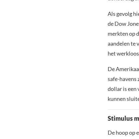
Als gevolg h
de Dow Jones
merkten op d
aandelen te 
het werkloos
De Amerikaan
safe-havens 
dollar is ee
kunnen sluit
Stimulus m
De hoop op e