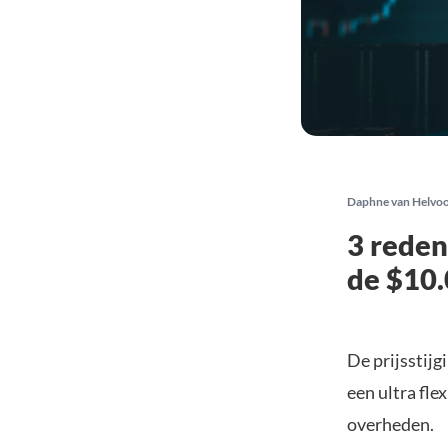
Daphne van Helvo
3 reden
de $10.
De prijsstijg
een ultra fl
overheden.