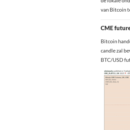
de lokale on
van Bitcoin t
CME future
Bitcoin hand
candle zal b
BTC/USD fut