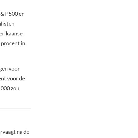
 S&P 500 en
listen
merikaanse
 procent in
gen voor
ent voor de
.000 zou
rvaagt na de