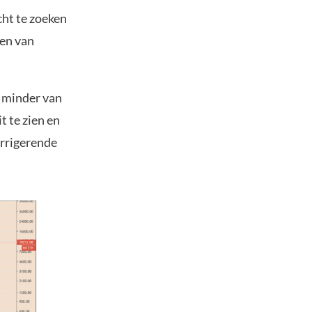
cht te zoeken
den van
s minder van
t te zien en
orrigerende