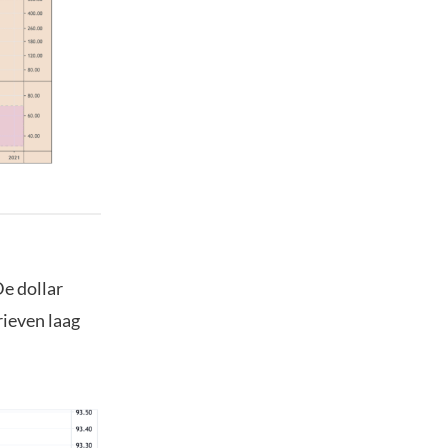
De dollar
rieven laag