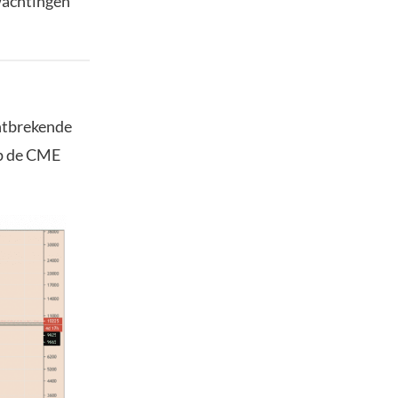
wachtingen
ontbrekende
op de CME