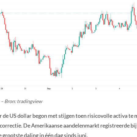
t – Bron: tradingview
 de US dollar begon met stijgen toen risicovolle activa te
scorrectie. De Amerikaanse aandelenmarkt registreerde bi
grootste daling in één dag sinds juni.