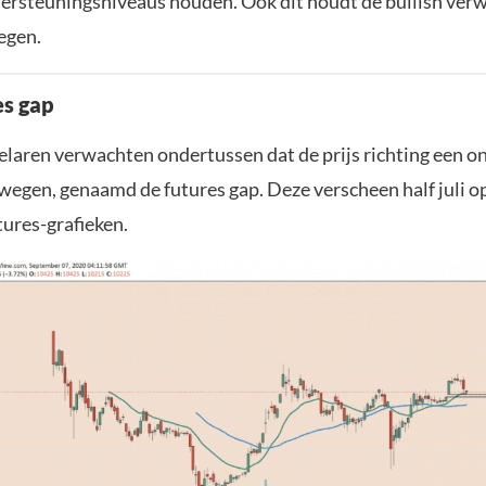
dersteuningsniveaus houden. Ook dit houdt de bullish ver
egen.
s gap
elaren verwachten ondertussen dat de prijs richting een 
ewegen, genaamd de futures gap. Deze verscheen half juli 
ures-grafieken.