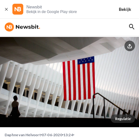
Newsbit
Bekijk
Bekijk in de Google Play store
Regulatie
Daphne van Helvoort
07-06-2020
13:24