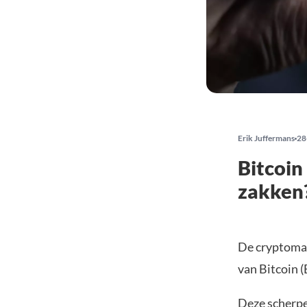
Erik Juffermans
28
Bitcoin
zakken
De cryptomar
van Bitcoin 
Deze scherpe 