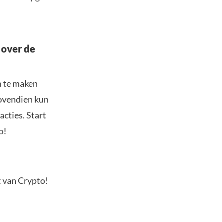
 over de
n te maken
Bovendien kun
acties. Start
o!
t van Crypto!