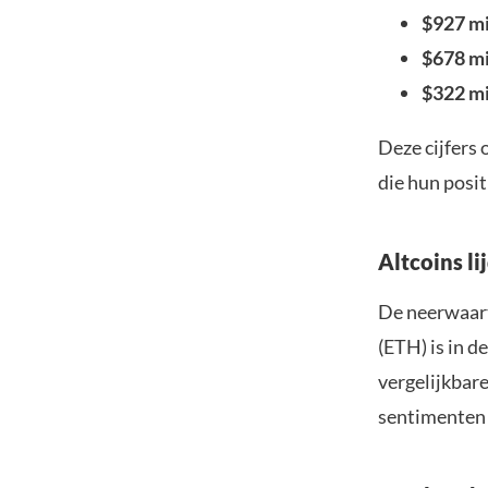
$927 mi
$678 mi
$322 mi
Deze cijfers
die hun posit
Altcoins l
De neerwaart
(ETH) is in 
vergelijkbare
sentimenten 