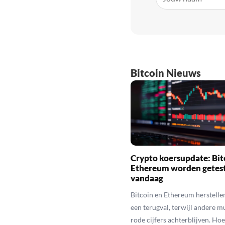
Bitcoin Nieuws
Crypto koersupdate: Bit
Ethereum worden getes
vandaag
Bitcoin en Ethereum herstelle
een terugval, terwijl andere 
rode cijfers achterblijven. Hoe