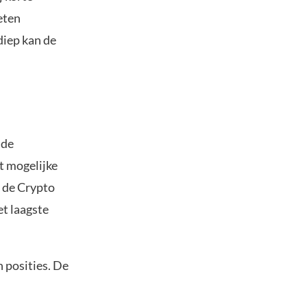
eten
 diep kan de
 de
t mogelijke
t de Crypto
et laagste
 posities. De