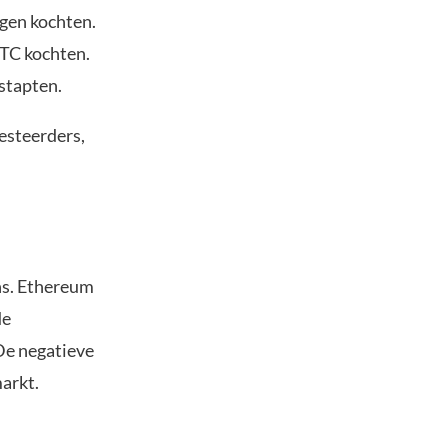
agen kochten.
TC kochten.
nstapten.
esteerders,
ns. Ethereum
de
 De negatieve
arkt.