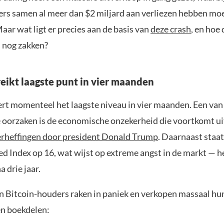
rs samen al meer dan $2 miljard aan verliezen hebben mo
aar wat ligt er precies aan de basis van
deze crash
, en hoe
s nog zakken?
reikt laagste punt in vier maanden
ert momenteel het laagste niveau in vier maanden. Een van
e oorzaken is de economische onzekerheid die voortkomt ui
rheffingen door president Donald Trump
. Daarnaast staa
d Index op 16, wat wijst op extreme angst in de markt — h
a drie jaar.
n Bitcoin-houders raken in paniek en verkopen massaal hun
en boekdelen: