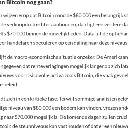
an Bitcoin nog gaan?
en wijzen erop dat Bitcoin rond de $80.000 een belangrijk 
 de verkoopdruk echter aanhouden, dan ligt een verdere da
lfs $70.000 binnen de mogelijkheden. Data uit de optiehan
eer handelaren speculeren op een daling naar deze niveaus
ijft de macro-economische situatie onzeker. De Amerikaan
angegeven dat renteverlagingen mogelijk langer op zich la
 nieuws voor risicovolle activa zoals Bitcoin, die vaak gevoel
e beleid.
dt zich in een kritieke fase. Terwijl sommige analisten gel
dige niveau van $80.000 een bodem kan vinden, vrezen and
g naar $70.000 mogelijk is. De komende dagen zullen crucia
itcoin de steunniveaus kan vasthouden of dat er een nieuw