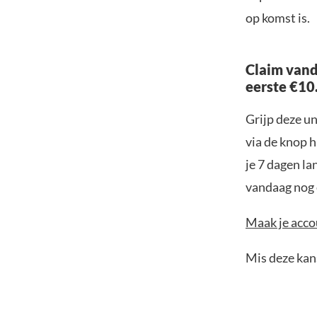
op komst is.
Claim vand
eerste €10
Grijp deze u
via de knop h
je 7 dagen la
vandaag nog e
Maak je accou
Mis deze kans