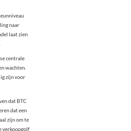
steunniveau
ling naar
del laat zien
.
se centrale
ten wachten.
ig zijn voor
oven dat BTC
eren dat een
al zijn om te
e verkoopgolf