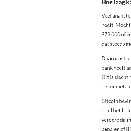
Hoe laag k
Veel analist
heeft. Mocht
$73.000 of ze
dat steeds m
Daarnaast bl
bank heeft a
Dit is slecht
het monetair
Bitcoin bevin
rond het hui
verdere dalin
bepalen of B