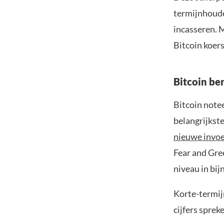
termijnhoude
incasseren. M
Bitcoin koer
Bitcoin be
Bitcoin note
belangrijkst
nieuwe invoe
Fear and Gree
niveau in bijn
Korte-termij
cijfers sprek