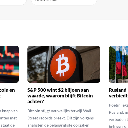
coin en
S&P 500 wint $2 biljoen aan
Rusland 
t
waarde, waarom blijft Bitcoin
verbiedt
achter?
Poetin leg
n knap van
Bitcoin stijgt nauwelijks terwijl Wall
Rusland, m
munten met
Street records breekt. Dit zijn volgens
verboden t
 staat de
analisten de belangrijkste oorzaken
beleggers,