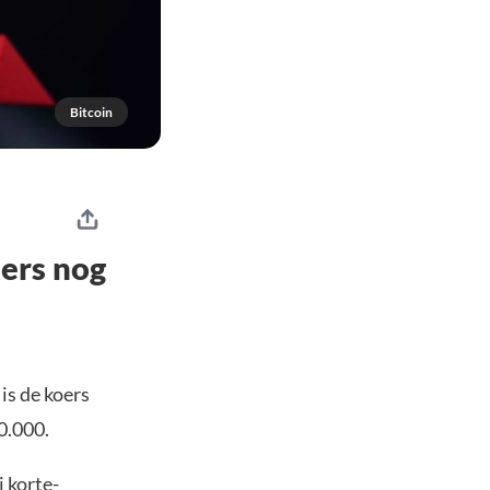
Bitcoin
oers nog
is de koers
0.000.
 korte-