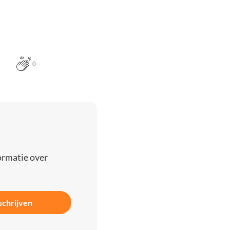
0
ormatie over
schrijven