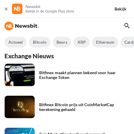
Newsbit
Bekijk
Bekijk in de Google Play store
Actueel
Bitcoin
Beurs
XRP
Ethereum
Card
Exchange Nieuws
Bitfinex maakt plannen bekend voor haar
Exchange Token
Bitfinex Bitcoin prijs uit CoinMarketCap
berekening gehaald