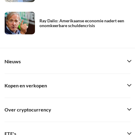
Ray Dalio: Amerikaanse economie nadert een
onomkeerbare schuldencrisis
Nieuws
Kopen en verkopen
Over cryptocurrency
ETF's