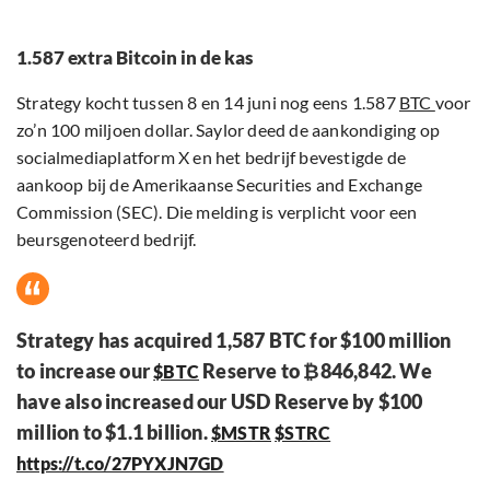
1.587 extra Bitcoin in de kas
Strategy kocht tussen 8 en 14 juni nog eens 1.587
BTC
voor
zo’n 100 miljoen dollar. Saylor deed de aankondiging op
socialmediaplatform X en het bedrijf bevestigde de
aankoop bij de Amerikaanse Securities and Exchange
Commission (SEC). Die melding is verplicht voor een
beursgenoteerd bedrijf.
Strategy has acquired 1,587 BTC for $100 million
to increase our
Reserve to ₿846,842. We
$BTC
have also increased our USD Reserve by $100
million to $1.1 billion.
$MSTR
$STRC
https://t.co/27PYXJN7GD