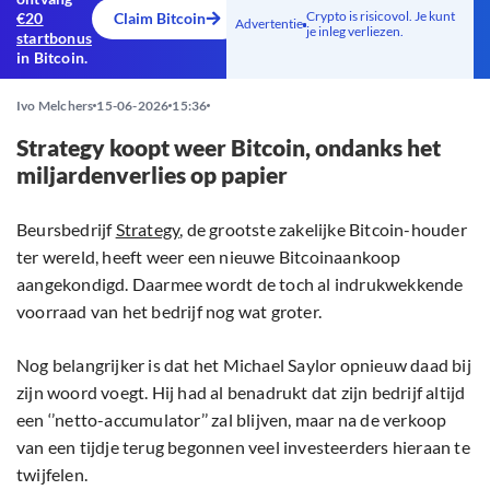
Crypto is risicovol. Je kunt
€20
Claim Bitcoin
Advertentie
je inleg verliezen.
startbonus
in Bitcoin.
Ivo Melchers
15-06-2026
15:36
Strategy koopt weer Bitcoin, ondanks het
miljardenverlies op papier
Beursbedrijf
Strategy
, de grootste zakelijke Bitcoin-houder
ter wereld, heeft weer een nieuwe Bitcoinaankoop
aangekondigd. Daarmee wordt de toch al indrukwekkende
voorraad van het bedrijf nog wat groter.
Nog belangrijker is dat het Michael Saylor opnieuw daad bij
zijn woord voegt. Hij had al benadrukt dat zijn bedrijf altijd
een ‘’netto-accumulator’’ zal blijven, maar na de verkoop
van een tijdje terug begonnen veel investeerders hieraan te
twijfelen.