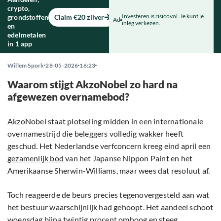
crypto,
Investeren is risicovol. Je kunt je
grondstoffen
Claim €20 zilver
Ad
inleg verliezen.
en
edelmetalen
in 1 app
Willem Spork
28-05-2026
16:23
Waarom stijgt AkzoNobel zo hard na
afgewezen overnamebod?
AkzoNobel staat plotseling midden in een internationale
overnamestrijd die beleggers volledig wakker heeft
geschud. Het Nederlandse verfconcern kreeg eind april een
gezamenlijk bod
van het Japanse Nippon Paint en het
Amerikaanse Sherwin-Williams, maar wees dat resoluut af.
Toch reageerde de beurs precies tegenovergesteld aan wat
het bestuur waarschijnlijk had gehoopt. Het aandeel schoot
woensdag bijna twintig procent omhoog en steeg