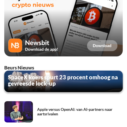
Beurs Nieuws
SpaceX koers spurt 23 procent omhoog na
gevreesde lock-up
Apple versus OpenAI: van AI-partners naar
aartsrivalen