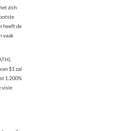
het zich
rootste
n heeft de
h vaak
ATH).
van $1 zal
fst 1.200%
 visie