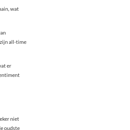
hain, wat
van
ijn all-time
wat er
sentiment
eker niet
de oudste