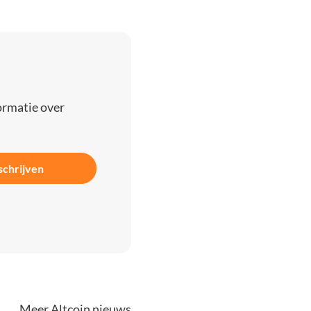
ormatie over
schrijven
Meer Altcoin nieuws