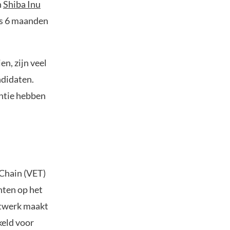
n
Shiba Inu
hts 6 maanden
n, zijn veel
ndidaten.
entie hebben
eChain (VET)
hten op het
etwerk maakt
keld voor