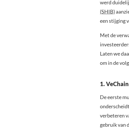
werd duidelij
(SHIB)
aanzie
een stijging
Met de verwac
investeerders
Laten we daa
om in de vol
1. VeChain
De eerste mun
onderscheidt 
verbeteren v
gebruik van 