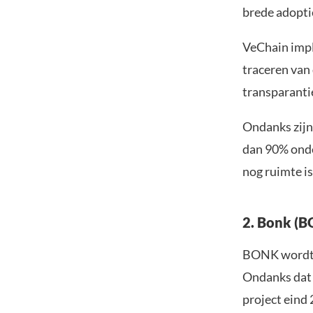
brede adopti
VeChain impl
traceren van 
transparantie
Ondanks zijn
dan 90% onder
nog ruimte is
2. Bonk (
BONK wordt m
Ondanks dat 
project eind