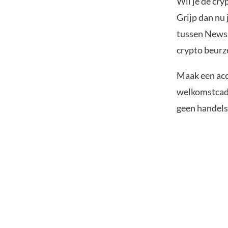
Wil je de cr
Grijp dan nu 
tussen Newsb
crypto beurze
Maak een acc
welkomstcadea
geen handelsk