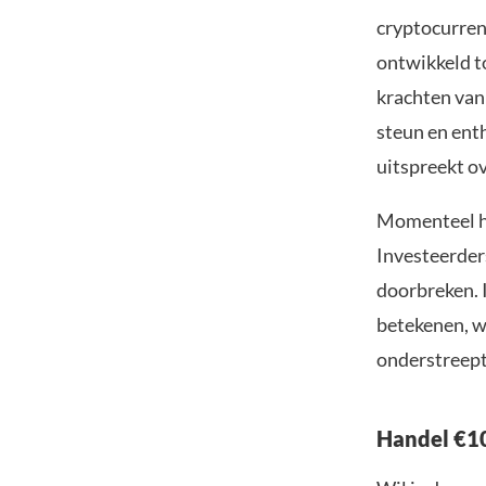
cryptocurrenc
ontwikkeld to
krachten van
steun en ent
uitspreekt ov
Momenteel ha
Investeerder
doorbreken. I
betekenen, w
onderstreept
Handel €10