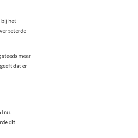
bij het
 verbeterde
g steeds meer
geeft dat er
 Inu.
rde dit