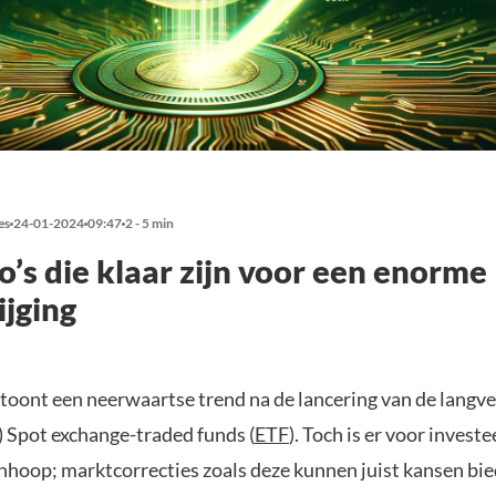
es
24-01-2024
09:47
2 - 5 min
o’s die klaar zijn voor een enorme
ijging
toont een neerwaartse trend na de lancering van de langv
) Spot exchange-traded funds (
ETF
). Toch is er voor invest
nhoop; marktcorrecties zoals deze kunnen juist kansen bie