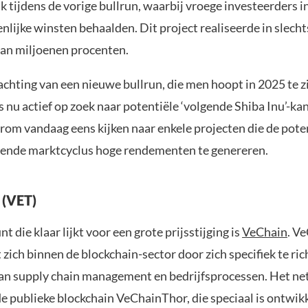
k tijdens de vorige bullrun, waarbij vroege investeerders i
nlijke winsten behaalden. Dit project realiseerde in slec
 van miljoenen procenten.
hting van een nieuwe bullrun, die men hoopt in 2025 te zie
 nu actief op zoek naar potentiële ‘volgende Shiba Inu’-ka
rom vandaag eens kijken naar enkele projecten die de pot
gende marktcyclus hoge rendementen te genereren.
 (VET)
t die klaar lijkt voor een grote prijsstijging is
VeChain
. V
zich binnen de blockchain-sector door zich specifiek te ric
an supply chain management en bedrijfsprocessen. Het n
de publieke blockchain VeChainThor, die speciaal is ontwik