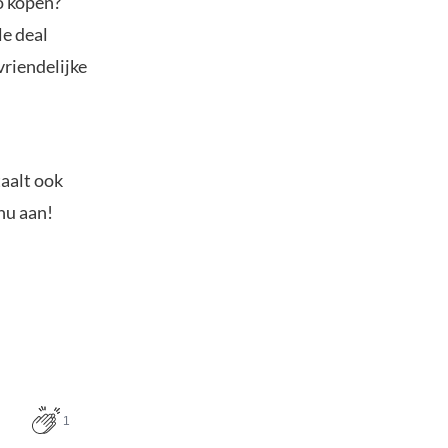
o kopen?
le deal
vriendelijke
.
taalt ook
nu aan!
1