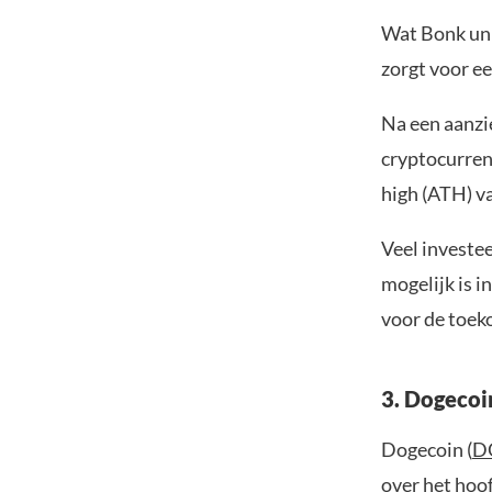
Wat Bonk uni
zorgt voor ee
Na een aanzie
cryptocurren
high (ATH) v
Veel investee
mogelijk is 
voor de toek
3. Dogecoi
Dogecoin (
D
over het hoo