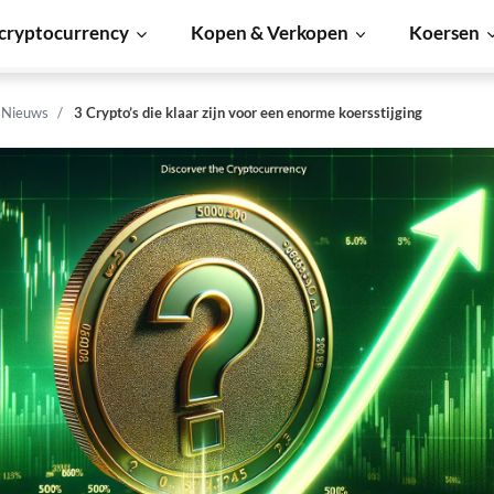
cryptocurrency
Kopen & Verkopen
Koersen
n Nieuws
3 Crypto’s die klaar zijn voor een enorme koersstijging