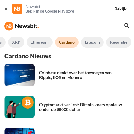
Newsbit
Bekijk
Bekijk in de Google Play store
s
XRP
Ethereum
Cardano
Litecoin
Regulatie
Cardano Nieuws
Coinbase denkt over het toevoegen van
Ripple, EOS en Monero
Cryptomarkt verliest: Bitcoin koers opnieuw
onder de $8000 dollar