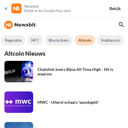
Newsbit
Bekijk
Bekijk in de Google Play store
Regulatie
NFT
Blockchain
Altcoin
Stablecoin
Altcoin Nieuws
Chainlink koers Bijna All-Time High - Dit is
waarom
MWC - Uiterst schaars 'spookgeld'