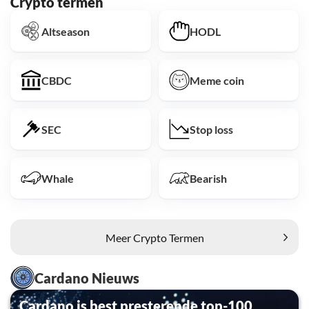
Crypto termen
Altseason
HODL
CBDC
Meme coin
SEC
Stop loss
Whale
Bearish
Meer Crypto Termen
Cardano Nieuws
Cardano is best presterende top-100