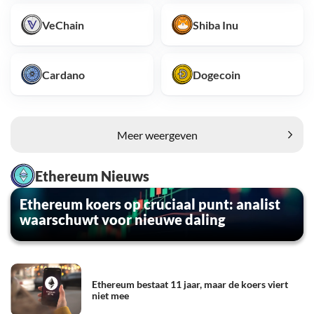
VeChain
Shiba Inu
Cardano
Dogecoin
Meer weergeven
Ethereum Nieuws
Ethereum koers op cruciaal punt: analist
waarschuwt voor nieuwe daling
Ethereum bestaat 11 jaar, maar de koers viert
niet mee