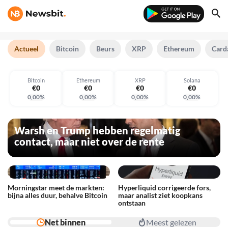
Actueel
Bitcoin
Beurs
XRP
Ethereum
Card
€0
€0
€0
€0
Bitcoin
Ethereum
XRP
Solana
€0
€0
€0
€0
0,00%
0,00%
0,00%
0,00%
€0
€0
€0
€0
Warsh en Trump hebben regelmatig
contact, maar niet over de rente
Morningstar meet de markten:
Hyperliquid corrigeerde fors,
bijna alles duur, behalve Bitcoin
maar analist ziet koopkans
ontstaan
Net binnen
Meest gelezen