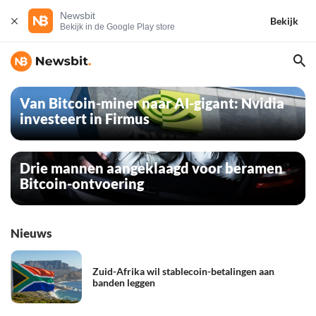
Newsbit
Bekijk
Bekijk in de Google Play store
Van Bitcoin-miner naar AI-gigant: Nvidia
investeert in Firmus
Drie mannen aangeklaagd voor beramen
Bitcoin-ontvoering
Nieuws
Zuid-Afrika wil stablecoin-betalingen aan
banden leggen