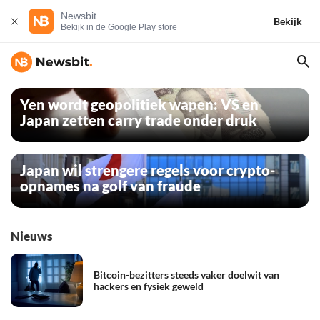
Newsbit
Bekijk
Bekijk in de Google Play store
Yen wordt geopolitiek wapen: VS en
Japan zetten carry trade onder druk
Japan wil strengere regels voor crypto-
opnames na golf van fraude
Nieuws
Bitcoin-bezitters steeds vaker doelwit van
hackers en fysiek geweld