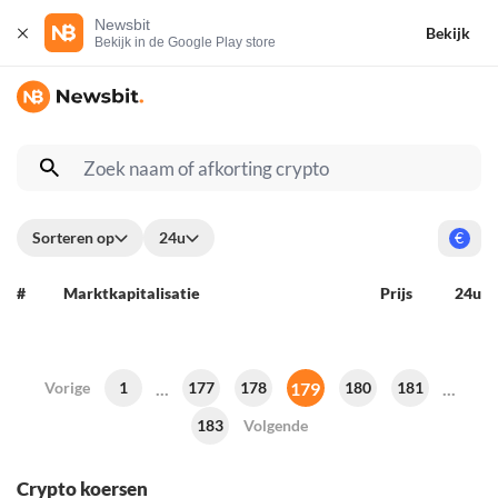
Newsbit
Bekijk
Bekijk in de Google Play store
Sorteren op
24u
€
#
Marktkapitalisatie
Prijs
24u
...
179
...
Vorige
1
177
178
180
181
183
Volgende
Crypto koersen