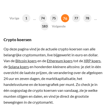
...
76
...
Vorige
1
74
75
77
78
183
Volgende
Crypto koersen
Op deze pagina vind je de actuele crypto koersen van alle
belangrijke cryptomunten, live bijgewerkt in euro en dollar.
Van de
Bitcoin koers
en de
Ethereum koers
tot de
XRP koers
,
de
Solana koers
en honderden kleinere altcoins: je ziet in één
overzicht de laatste prijzen, de verandering over de afgelopen
24 uur en zeven dagen, de marktkapitalisatie, het
handelsvolume en de koersgrafiek per munt. Zo check je in
één oogopslag de crypto koersen van vandaag, zie je welke
munten stijgen en dalen, en vind je direct de grootste
bewegingen in de cryptomarkt.