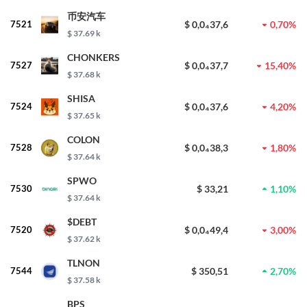
币安汽车
7521
$ 0,0₄37,6
0,70%
$ 37.69 k
CHONKERS
7527
$ 0,0₄37,7
15,40%
$ 37.68 k
SHISA
7524
$ 0,0₄37,6
4,20%
$ 37.65 k
COLON
7528
$ 0,0₄38,3
1,80%
$ 37.64 k
SPWO
7530
$ 33,21
1,10%
$ 37.64 k
$DEBT
7520
$ 0,0₄49,4
3,00%
$ 37.62 k
TLNON
7544
$ 350,51
2,70%
$ 37.58 k
BPS