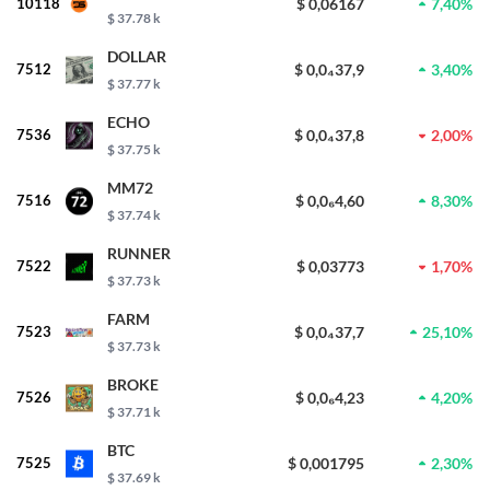
10118
$ 0,06167
7,40%
$ 37.78 k
DOLLAR
7512
$ 0,0₄37,9
3,40%
$ 37.77 k
ECHO
7536
$ 0,0₄37,8
2,00%
$ 37.75 k
MM72
7516
$ 0,0₆4,60
8,30%
$ 37.74 k
RUNNER
7522
$ 0,03773
1,70%
$ 37.73 k
FARM
7523
$ 0,0₄37,7
25,10%
$ 37.73 k
BROKE
7526
$ 0,0₆4,23
4,20%
$ 37.71 k
BTC
7525
$ 0,001795
2,30%
$ 37.69 k