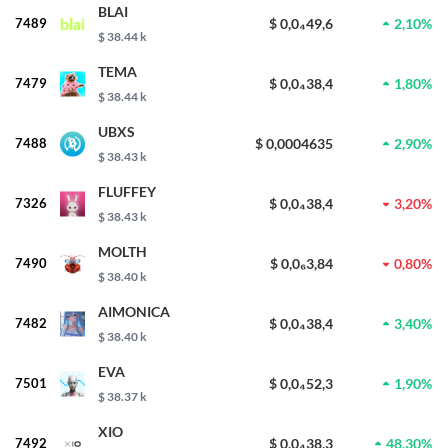
BLAI
7489
$ 0,0₄49,6
2,10%
$ 38.44 k
TEMA
7479
$ 0,0₄38,4
1,80%
$ 38.44 k
UBXS
7488
$ 0,0004635
2,90%
$ 38.43 k
FLUFFEY
7326
$ 0,0₄38,4
3,20%
$ 38.43 k
MOLTH
7490
$ 0,0₆3,84
0,80%
$ 38.40 k
AIMONICA
7482
$ 0,0₄38,4
3,40%
$ 38.40 k
EVA
7501
$ 0,0₄52,3
1,90%
$ 38.37 k
XIO
7492
$ 0,0₄38,3
48,30%