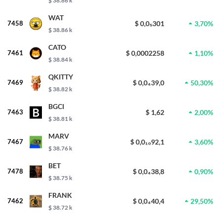
$ 38.86 k
WAT
7458
$ 0,0₅301
3,70%
$ 38.86 k
CATO
7461
$ 0,0002258
1,10%
$ 38.84 k
QKITTY
7469
$ 0,0₄39,0
50,30%
$ 38.82 k
BGCI
7463
$ 1,62
2,00%
$ 38.81 k
MARV
7467
$ 0,0₁₀92,1
3,60%
$ 38.76 k
BET
7478
$ 0,0₄38,8
0,90%
$ 38.75 k
FRANK
7462
$ 0,0₄40,4
29,50%
$ 38.72 k