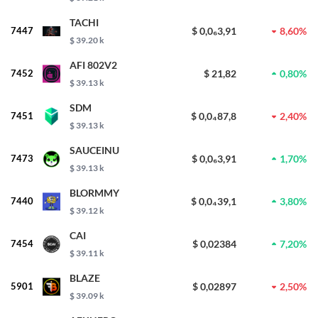
TACHI
7447
$ 0,0₆3,91
8,60%
$ 39.20 k
AFI 802V2
7452
$ 21,82
0,80%
$ 39.13 k
SDM
7451
$ 0,0₄87,8
2,40%
$ 39.13 k
SAUCEINU
7473
$ 0,0₆3,91
1,70%
$ 39.13 k
BLORMMY
7440
$ 0,0₄39,1
3,80%
$ 39.12 k
CAI
7454
$ 0,02384
7,20%
$ 39.11 k
BLAZE
5901
$ 0,02897
2,50%
$ 39.09 k