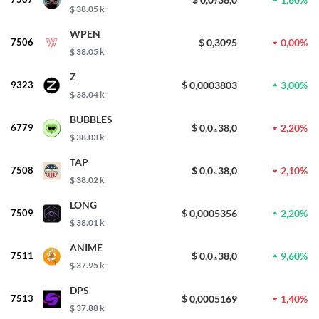
$ 38.05 k
WPEN
7506
$ 0,3095
0,00%
$ 38.05 k
Z
9323
$ 0,0003803
3,00%
$ 38.04 k
BUBBLES
6779
$ 0,0₄38,0
2,20%
$ 38.03 k
TAP
7508
$ 0,0₄38,0
2,10%
$ 38.02 k
LONG
7509
$ 0,0005356
2,20%
$ 38.01 k
ANIME
7511
$ 0,0₄38,0
9,60%
$ 37.95 k
DPS
7513
$ 0,0005169
1,40%
$ 37.88 k