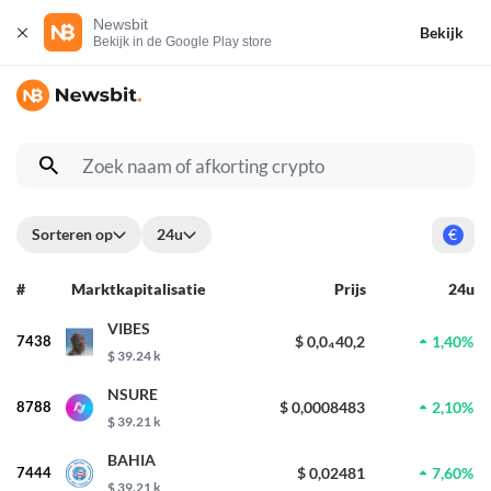
Newsbit
Bekijk
Bekijk in de Google Play store
Sorteren op
24u
€
#
Marktkapitalisatie
Prijs
24u
VIBES
7438
$ 0,0₄40,2
1,40%
$ 39.24 k
NSURE
8788
$ 0,0008483
2,10%
$ 39.21 k
BAHIA
7444
$ 0,02481
7,60%
$ 39.21 k