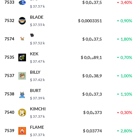
7533
$ 0,0₄37,5
3,40%
$ 37.57 k
BLADE
7532
$ 0,0003351
0,90%
$ 37.55 k
🐕
7574
$ 0,0₄37,5
1,80%
$ 37.52 k
KEK
7535
$ 0,0₁₀89,1
0,70%
$ 37.47 k
BILLY
7537
$ 0,0₄38,9
1,00%
$ 37.42 k
BURT
7538
$ 0,0₄37,3
1,10%
$ 37.39 k
KIMCHI
7540
$ 0,0₈373
0,30%
$ 37.37 k
FLAME
7539
$ 0,03774
2,80%
$ 37.37 k