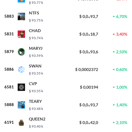
$ 93.77 k
NTFS
5883
$ 0,0₄93,7
6,70%
$ 93.75 k
CHAD
5831
$ 0,0₄18,7
3,40%
$ 93.74 k
MARYJ
5879
$ 0,0₄93,6
2,50%
$ 93.59 k
SWAN
5886
$ 0,0002372
0,60%
$ 93.55 k
CVP
6581
$ 0,00194
1,00%
$ 93.55 k
TEARY
5888
$ 0,0₄93,7
1,40%
$ 93.48 k
QUEEN2
6191
$ 0,0₄42,0
2,10%
$ 93.40 k