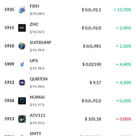
FISH
5935
$ 0,0₄92,1
11,70%
$ 92.08 k
ZHC
5915
$ 0,0₄92,0
2,90%
$ 92.02 k
SUITRUMP
5910
$ 0,0₅981
1,10%
$ 91.99 k
UPS
5909
$ 0,02190
4,40%
$ 91.98 k
QUBTON
5912
$ 9,17
4,20%
$ 91.98 k
NOMAI
5926
$ 0,0₄92,0
0,20%
$ 91.97 k
ATV111
5913
$ 105,18
0,00%
$ 91.95 k
SMTY