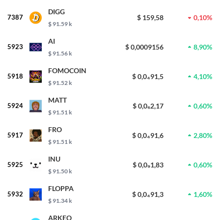
DIGG
7387
$ 159,58
0,10%
$ 91.59 k
AI
5923
$ 0,0009156
8,90%
$ 91.56 k
FOMOCOIN
5918
$ 0,0₄91,5
4,10%
$ 91.52 k
MATT
5924
$ 0,0₆2,17
0,60%
$ 91.51 k
FRO
5917
$ 0,0₄91,6
2,80%
$ 91.51 k
INU
5925
$ 0,0₉1,83
0,60%
$ 91.50 k
FLOPPA
5932
$ 0,0₄91,3
1,60%
$ 91.34 k
ARKEO