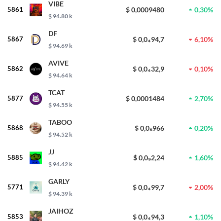
VIBE
5861
$ 0,0009480
0,30%
$ 94.80 k
DF
5867
$ 0,0₄94,7
6,10%
$ 94.69 k
AVIVE
5862
$ 0,0₄32,9
0,10%
$ 94.64 k
TCAT
5877
$ 0,0001484
2,70%
$ 94.55 k
TABOO
5868
$ 0,0₅966
0,20%
$ 94.52 k
JJ
5885
$ 0,0₉2,24
1,60%
$ 94.42 k
GARLY
5771
$ 0,0₄99,7
2,00%
$ 94.39 k
JAIHOZ
5853
$ 0,0₄94,3
1,10%