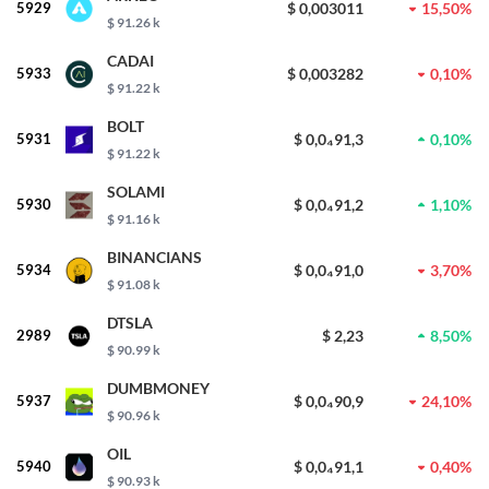
5929
$ 0,003011
15,50%
$ 91.26 k
CADAI
5933
$ 0,003282
0,10%
$ 91.22 k
BOLT
5931
$ 0,0₄91,3
0,10%
$ 91.22 k
SOLAMI
5930
$ 0,0₄91,2
1,10%
$ 91.16 k
BINANCIANS
5934
$ 0,0₄91,0
3,70%
$ 91.08 k
DTSLA
2989
$ 2,23
8,50%
$ 90.99 k
DUMBMONEY
5937
$ 0,0₄90,9
24,10%
$ 90.96 k
OIL
5940
$ 0,0₄91,1
0,40%
$ 90.93 k