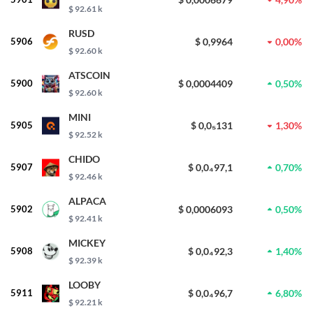
$ 92.61 k
RUSD
5906
$ 0,9964
0,00%
$ 92.60 k
ATSCOIN
5900
$ 0,0004409
0,50%
$ 92.60 k
MINI
5905
$ 0,0₅131
1,30%
$ 92.52 k
CHIDO
5907
$ 0,0₄97,1
0,70%
$ 92.46 k
ALPACA
5902
$ 0,0006093
0,50%
$ 92.41 k
MICKEY
5908
$ 0,0₄92,3
1,40%
$ 92.39 k
LOOBY
5911
$ 0,0₄96,7
6,80%
$ 92.21 k