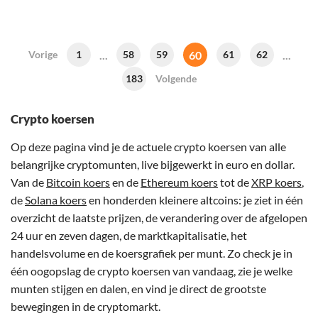
...
60
...
Vorige
1
58
59
61
62
183
Volgende
Crypto koersen
Op deze pagina vind je de actuele crypto koersen van alle
belangrijke cryptomunten, live bijgewerkt in euro en dollar.
Van de
Bitcoin koers
en de
Ethereum koers
tot de
XRP koers
,
de
Solana koers
en honderden kleinere altcoins: je ziet in één
overzicht de laatste prijzen, de verandering over de afgelopen
24 uur en zeven dagen, de marktkapitalisatie, het
handelsvolume en de koersgrafiek per munt. Zo check je in
één oogopslag de crypto koersen van vandaag, zie je welke
munten stijgen en dalen, en vind je direct de grootste
bewegingen in de cryptomarkt.