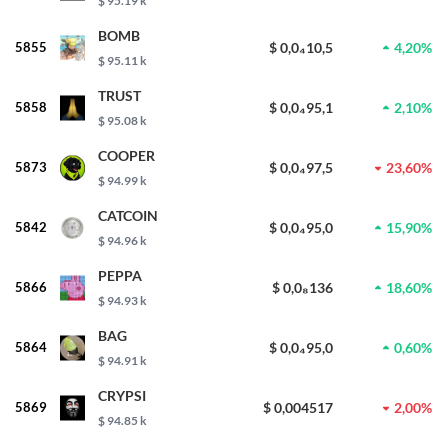
$ 95.19 k
BOMB
5855
$ 0,0₄10,5
4,20%
$ 95.11 k
TRUST
5858
$ 0,0₄95,1
2,10%
$ 95.08 k
COOPER
5873
$ 0,0₄97,5
23,60%
$ 94.99 k
CATCOIN
5842
$ 0,0₄95,0
15,90%
$ 94.96 k
PEPPA
5866
$ 0,0₈136
18,60%
$ 94.93 k
BAG
5864
$ 0,0₄95,0
0,60%
$ 94.91 k
CRYPSI
5869
$ 0,004517
2,00%
$ 94.85 k