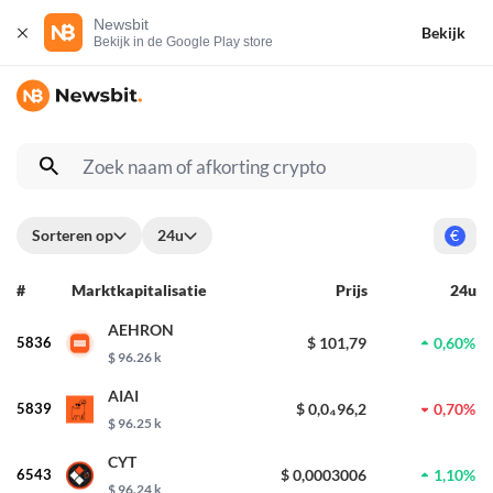
Newsbit
Bekijk
Bekijk in de Google Play store
Sorteren op
24u
€
#
Marktkapitalisatie
Prijs
24u
AEHRON
5836
$ 101,79
0,60%
$ 96.26 k
AIAI
5839
$ 0,0₄96,2
0,70%
$ 96.25 k
CYT
6543
$ 0,0003006
1,10%
$ 96.24 k