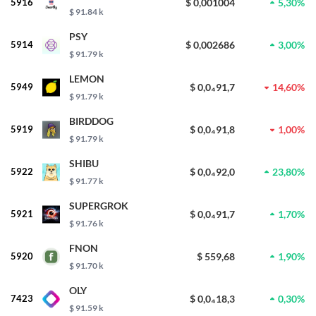
5916
$ 0,001004
5,30%
$ 91.84 k
PSY
5914
$ 0,002686
3,00%
$ 91.79 k
LEMON
5949
$ 0,0₄91,7
14,60%
$ 91.79 k
BIRDDOG
5919
$ 0,0₄91,8
1,00%
$ 91.79 k
SHIBU
5922
$ 0,0₄92,0
23,80%
$ 91.77 k
SUPERGROK
5921
$ 0,0₄91,7
1,70%
$ 91.76 k
FNON
5920
$ 559,68
1,90%
$ 91.70 k
OLY
7423
$ 0,0₄18,3
0,30%
$ 91.59 k