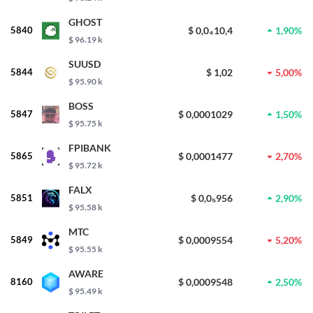
GHOST
5840
$ 0,0₄10,4
1,90%
$ 96.19 k
SUUSD
5844
$ 1,02
5,00%
$ 95.90 k
BOSS
5847
$ 0,0001029
1,50%
$ 95.75 k
FPIBANK
5865
$ 0,0001477
2,70%
$ 95.72 k
FALX
5851
$ 0,0₅956
2,90%
$ 95.58 k
MTC
5849
$ 0,0009554
5,20%
$ 95.55 k
AWARE
8160
$ 0,0009548
2,50%
$ 95.49 k