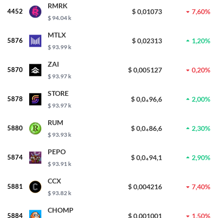
RMRK
4452
$ 0,01073
7,60%
$ 94.04 k
MTLX
5876
$ 0,02313
1,20%
$ 93.99 k
ZAI
5870
$ 0,005127
0,20%
$ 93.97 k
STORE
5878
$ 0,0₄96,6
2,00%
$ 93.97 k
RUM
5880
$ 0,0₄86,6
2,30%
$ 93.93 k
PEPO
5874
$ 0,0₄94,1
2,90%
$ 93.91 k
CCX
5881
$ 0,004216
7,40%
$ 93.82 k
CHOMP
5884
$ 0,001001
1,50%