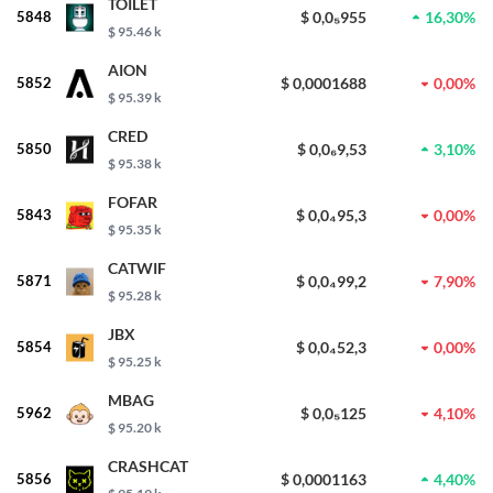
TOILET
5848
$ 0,0₅955
16,30%
$ 95.46 k
AION
5852
$ 0,0001688
0,00%
$ 95.39 k
CRED
5850
$ 0,0₆9,53
3,10%
$ 95.38 k
FOFAR
5843
$ 0,0₄95,3
0,00%
$ 95.35 k
CATWIF
5871
$ 0,0₄99,2
7,90%
$ 95.28 k
JBX
5854
$ 0,0₄52,3
0,00%
$ 95.25 k
MBAG
5962
$ 0,0₅125
4,10%
$ 95.20 k
CRASHCAT
5856
$ 0,0001163
4,40%