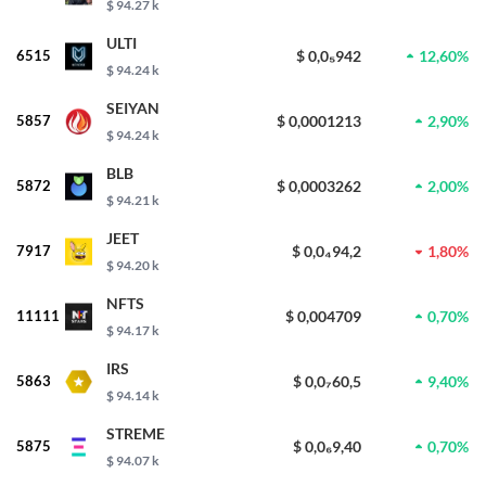
$ 94.27 k
ULTI
6515
$ 0,0₅942
12,60%
$ 94.24 k
SEIYAN
5857
$ 0,0001213
2,90%
$ 94.24 k
BLB
5872
$ 0,0003262
2,00%
$ 94.21 k
JEET
7917
$ 0,0₄94,2
1,80%
$ 94.20 k
NFTS
11111
$ 0,004709
0,70%
$ 94.17 k
IRS
5863
$ 0,0₇60,5
9,40%
$ 94.14 k
STREME
5875
$ 0,0₆9,40
0,70%
$ 94.07 k