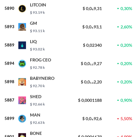
LITCOIN
5890
$ 0,0₆9,31
0,30%
$ 93.19 k
GM
5893
$ 0,0₄93,1
2,60%
$ 93.11 k
LIQ
5889
$ 0,02340
0,20%
$ 93.02 k
FROG CEO
5894
$ 0,0₁₂9,27
0,20%
$ 92.78 k
BABYNEIRO
5898
$ 0,0₁₂2,20
0,20%
$ 92.70 k
SHED
5887
$ 0,0001188
0,90%
$ 92.66 k
MAN
5899
$ 0,0₄92,6
5,50%
$ 92.63 k
BONE
5901
$ 0,0006679
4,90%